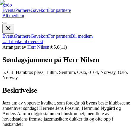
godo
Events
Partnere
Gavekort
For partnere
Bli medlem
Events
Partnere
Gavekort
For partnere
Bli medlem
←
Tilbake til oversikt
Arrangert av
Herr Nilsen
★
5,0
(
11
)
Søndagsjammen på Herr Nilsen
5, C.J. Hambros plass, Tullin, Sentrum, Oslo, 0164, Norway, Oslo,
Norway
Beskrivelse
Jazzjam av ypperste kvalitet, som foregår på byens beste klubbscene
annenhver søndag! Herrene Jens Fossum, Hermund Nygård og
Anders Aarum utgjør stammen i huskompet, men flere av
hovedstadens fremste jazzmusikere dukker titt og ofte opp i
husbandet!