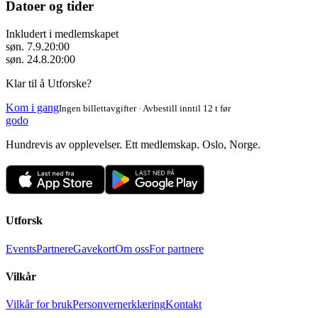
Datoer og tider
Inkludert i medlemskapet
søn. 7.9.
20:00
søn. 24.8.
20:00
Klar til å Utforske?
Kom i gang
Ingen billettavgifter · Avbestill inntil 12 t før
godo
Hundrevis av opplevelser. Ett medlemskap. Oslo, Norge.
Utforsk
Events
Partnere
Gavekort
Om oss
For partnere
Vilkår
Vilkår for bruk
Personvernerklæring
Kontakt