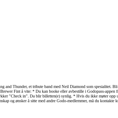
g and Thunder, et tribute band med Neil Diamond som spesialitet. Bli 
ewer Fint å vite: * Du kan booke eller avbestille i Godopass-appen frem 
r "Check in". Da blir billetten(e) synlig. * Hvis du ikke møter opp ut
kap og ønsker å sitte med andre Godo-medlemmer, må du kontakte kund