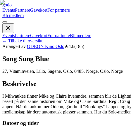
godo
Events
Partnere
Gavekort
For partnere
Bli medlem
Events
Partnere
Gavekort
For partnere
Bli medlem
←
Tilbake til oversikt
Arrangert av
ODEON Kino Oslo
★
4,6
(
185
)
Song Sung Blue
27, Vitaminveien, Lillo, Sagene, Oslo, 0485, Norge, Oslo, Norge
Beskrivelse
I Milwaukee finner Mike og Claire hverandre, sammen blir de Lightnin
basert på den sanne historien om Mike og Claire Sardina. Regi: Craig Br
appen. Når du ankommer Odeon, går du til "Bookings" i appen og trykke
medlemskap får dere automatisk plasser sammen. Har du Solo-medlems
Datoer og tider