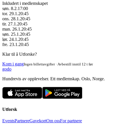
Inkludert i medlemskapet
søn. 8.2.
17:00
tor. 29.1.
20:45
ons. 28.1.
20:45
tir. 27.1.
20:45
man. 26.1.
20:45
søn. 25.1.
20:45
lør. 24.1.
20:45
fre. 23.1.
20:45
Klar til å Utforske?
Kom i gang
Ingen billettavgifter · Avbestill inntil 12 t før
godo
Hundrevis av opplevelser. Ett medlemskap. Oslo, Norge.
Utforsk
Events
Partnere
Gavekort
Om oss
For partnere