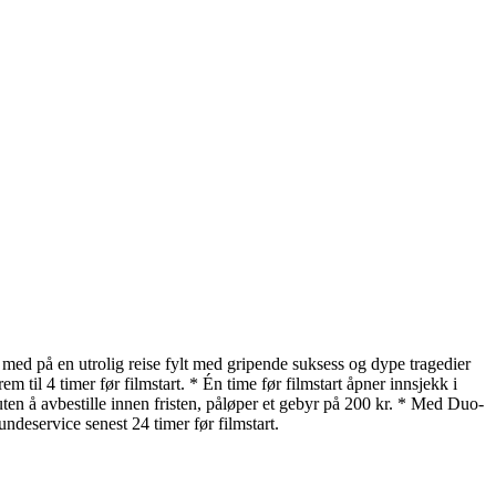
med på en utrolig reise fylt med gripende suksess og dype tragedier
til 4 timer før filmstart. * Én time før filmstart åpner innsjekk i
en å avbestille innen fristen, påløper et gebyr på 200 kr. * Med Duo-
eservice senest 24 timer før filmstart.