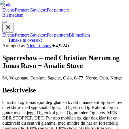
godo
Events
Partnere
Gavekort
For partnere
Bli medlem
Events
Partnere
Gavekort
For partnere
Bli medlem
←
Tilbake til oversikt
Arrangert av
Nieu Torshov
★
4,9
(
24
)
Spørreshow – med Christian Nærum og
Jonas Ravn + Amalie Stuve
64, Vogts gate, Torshov, Sagene, Oslo, 0477, Norge, Oslo, Norge
Beskrivelse
Christian og Jonas spør deg glad en kveld i måneden! Spørreshow
er et show med spørsmål. Og svar. Og vitser. Og Kahoot. Og to
gutter med skjegg. Og en kul gjest. Og premier. Og kaos. MEN
DER STOPPER DET. Fyr opp mobilen og gjør deg klar for en
quizkveld du sent vil glemme, med mindre du har en forferdelig
hjerneskade. 100% spørring. 100% show. 500% Spørreshow. Til