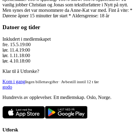
vanlig jobber Christian og Jonas som tekstforfattere i Nytt på nytt.
Men synes det var morsommere da Anne-Kat var med. Fint å vite: *
Dørene åpner 15 minutter før start * Aldersgrense: 18 år
Datoer og tider
Inkludert i medlemskapet
fre. 15.5.
19:00
lør. 11.4.
19:00
lør. 1.11.
18:00
lør. 4.10.
18:00
Klar til å Utforske?
Kom i gang
Ingen billettavgifter · Avbestill inntil 12 t før
godo
Hundrevis av opplevelser. Ett medlemskap. Oslo, Norge.
Utforsk