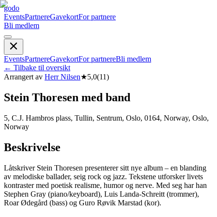
godo
Events
Partnere
Gavekort
For partnere
Bli medlem
Events
Partnere
Gavekort
For partnere
Bli medlem
←
Tilbake til oversikt
Arrangert av
Herr Nilsen
★
5,0
(
11
)
Stein Thoresen med band
5, C.J. Hambros plass, Tullin, Sentrum, Oslo, 0164, Norway, Oslo,
Norway
Beskrivelse
Låtskriver Stein Thoresen presenterer sitt nye album – en blanding
av melodiske ballader, seig rock og jazz. Tekstene utforsker livets
kontraster med poetisk realisme, humor og nerve. Med seg har han
Stephen Gray (piano/keyboard), Luis Landa-Schreitt (trommer),
Roar Ødegård (bass) og Guro Røvik Marstad (kor).