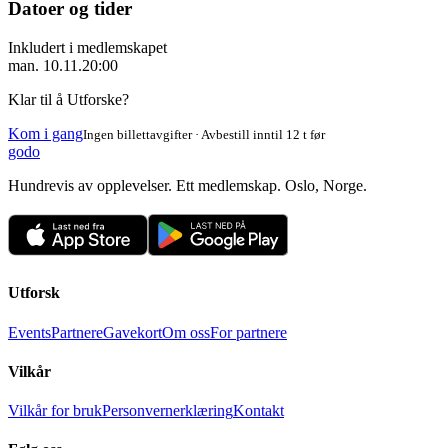
Datoer og tider
Inkludert i medlemskapet
man. 10.11.
20:00
Klar til å Utforske?
Kom i gang
Ingen billettavgifter · Avbestill inntil 12 t før
godo
Hundrevis av opplevelser. Ett medlemskap. Oslo, Norge.
Utforsk
Events
Partnere
Gavekort
Om oss
For partnere
Vilkår
Vilkår for bruk
Personvernerklæring
Kontakt