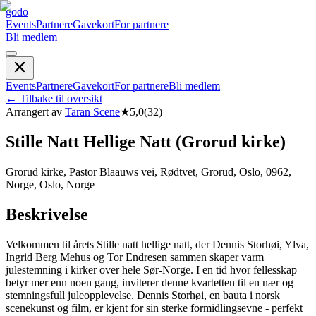
godo
Events
Partnere
Gavekort
For partnere
Bli medlem
Events
Partnere
Gavekort
For partnere
Bli medlem
←
Tilbake til oversikt
Arrangert av
Taran Scene
★
5,0
(
32
)
Stille Natt Hellige Natt (Grorud kirke)
Grorud kirke, Pastor Blaauws vei, Rødtvet, Grorud, Oslo, 0962,
Norge, Oslo, Norge
Beskrivelse
Velkommen til årets Stille natt hellige natt, der Dennis Storhøi, Ylva,
Ingrid Berg Mehus og Tor Endresen sammen skaper varm
julestemning i kirker over hele Sør-Norge. I en tid hvor fellesskap
betyr mer enn noen gang, inviterer denne kvartetten til en nær og
stemningsfull juleopplevelse. Dennis Storhøi, en bauta i norsk
scenekunst og film, er kjent for sin sterke formidlingsevne - perfekt