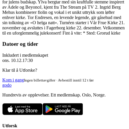
for julens budskap. Ylva bergtar med sin kraftfulle stemme inspirert
av Adele og Beyoncé, kjent fra The Stream på TV 2. Ingrid Berg
Mehus kombinerer fiolin og vokal i et unikt uttrykk som løfter
enhver kirke. Tor Endresen, en levende legende, gir gåsehud med
sin tolkning av «O helga natt». Turnéen starter i Vår Frue Kirke 21.
november og avsluttes i Fagerborg kirke 22. desember. Velkommen
til en uforglemmelig julekonsert! Fint å vite: * Sted: Grorud kirke
Datoer og tider
Inkludert i medlemskapet
ons. 10.12.
17:30
Klar til å Utforske?
Kom i gang
Ingen billettavgifter · Avbestill inntil 12 t før
godo
Hundrevis av opplevelser. Ett medlemskap. Oslo, Norge.
Utforsk