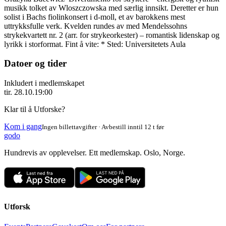
musikk tolket av Wloszczowska med særlig innsikt. Deretter er hun
solist i Bachs fiolinkonsert i d-moll, et av barokkens mest
uttrykksfulle verk. Kvelden rundes av med Mendelssohns
strykekvartett nr. 2 (arr. for strykeorkester) – romantisk lidenskap og
lyrikk i storformat. Fint å vite: * Sted: Universitetets Aula
Datoer og tider
Inkludert i medlemskapet
tir. 28.10.
19:00
Klar til å Utforske?
Kom i gang
Ingen billettavgifter · Avbestill inntil 12 t før
godo
Hundrevis av opplevelser. Ett medlemskap. Oslo, Norge.
Utforsk