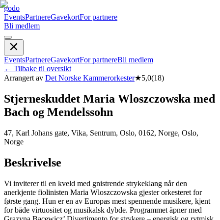
godo
Events
Partnere
Gavekort
For partnere
Bli medlem
Events
Partnere
Gavekort
For partnere
Bli medlem
←
Tilbake til oversikt
Arrangert av
Det Norske Kammerorkester
★
5,0
(
18
)
Stjerneskuddet Maria Wloszczowska med
Bach og Mendelssohn
47, Karl Johans gate, Vika, Sentrum, Oslo, 0162, Norge, Oslo,
Norge
Beskrivelse
Vi inviterer til en kveld med gnistrende strykeklang når den
anerkjente fiolinisten Maria Wloszczowska gjester orkesteret for
første gang. Hun er en av Europas mest spennende musikere, kjent
for både virtuositet og musikalsk dybde. Programmet åpner med
Grazyna Bacewicz’ Divertimento for strykere – energisk og rytmisk