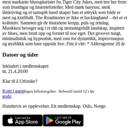
mest markante bluesgitarister fra Tiger City Jukes, men trer her frem
som frontfigur og historieforteller. Med mørk baryton, sterk
låtskriving og et samspilt band skaper han et uttrykk som både er
nært og kraftfullt. The Roadstories er ikke et backingband – det er et
kollektiv. Sammen gir de historiene kropp, puls og retning.
Musikken beveger seg i et rått og stemningsfullt landskap, inspirert
av blues, men brutt opp og formet til noe eget. Det groover tungt,
minimalistisk og hypnotisk, med rom for dynamikk, improvisasjon
og øyeblikk som bare oppstår live. Fint å vite: * Aldersgrense 20 år
Datoer og tider
Inkludert i medlemskapet
tir. 21.4.
20:00
Klar til å Utforske?
Kom i gang
Ingen billettavgifter · Avbestill inntil 12 t før
godo
Hundrevis av opplevelser. Ett medlemskap. Oslo, Norge.