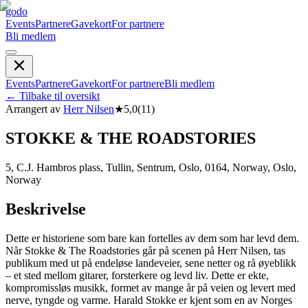
godo
Events
Partnere
Gavekort
For partnere
Bli medlem
Events
Partnere
Gavekort
For partnere
Bli medlem
←
Tilbake til oversikt
Arrangert av
Herr Nilsen
★
5,0
(
11
)
STOKKE & THE ROADSTORIES
5, C.J. Hambros plass, Tullin, Sentrum, Oslo, 0164, Norway, Oslo,
Norway
Beskrivelse
Dette er historiene som bare kan fortelles av dem som har levd dem.
Når Stokke & The Roadstories går på scenen på Herr Nilsen, tas
publikum med ut på endeløse landeveier, sene netter og rå øyeblikk
– et sted mellom gitarer, forsterkere og levd liv. Dette er ekte,
kompromissløs musikk, formet av mange år på veien og levert med
nerve, tyngde og varme. Harald Stokke er kjent som en av Norges