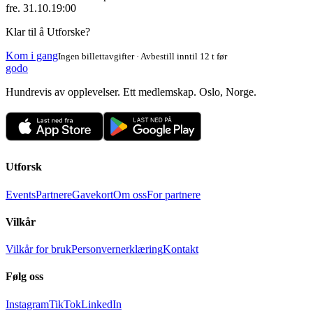
fre. 31.10.
19:00
Klar til å Utforske?
Kom i gang
Ingen billettavgifter · Avbestill inntil 12 t før
godo
Hundrevis av opplevelser. Ett medlemskap. Oslo, Norge.
Utforsk
Events
Partnere
Gavekort
Om oss
For partnere
Vilkår
Vilkår for bruk
Personvernerklæring
Kontakt
Følg oss
Instagram
TikTok
LinkedIn