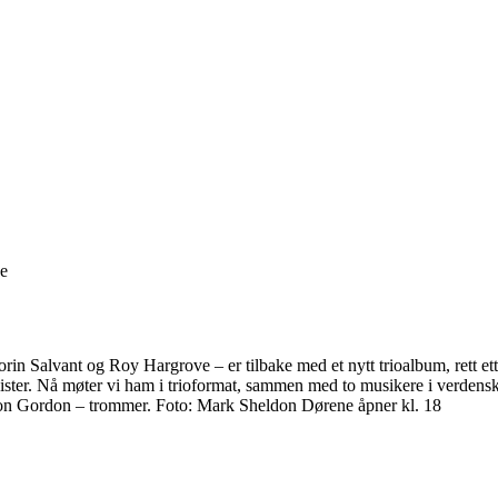
ge
rin Salvant og Roy Hargrove – er tilbake med et nytt trioalbum, ret
ister. Nå møter vi ham i trioformat, sammen med to musikere i verdensk
yvon Gordon – trommer. Foto: Mark Sheldon Dørene åpner kl. 18