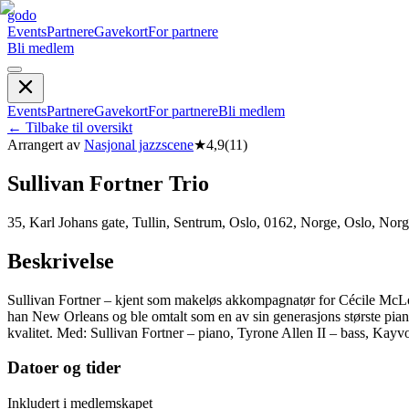
godo
Events
Partnere
Gavekort
For partnere
Bli medlem
Events
Partnere
Gavekort
For partnere
Bli medlem
←
Tilbake til oversikt
Arrangert av
Nasjonal jazzscene
★
4,9
(
11
)
Sullivan Fortner Trio
35, Karl Johans gate, Tullin, Sentrum, Oslo, 0162, Norge, Oslo, Nor
Beskrivelse
Sullivan Fortner – kjent som makeløs akkompagnatør for Cécile McLo
han New Orleans og ble omtalt som en av sin generasjons største pian
kvalitet. Med: Sullivan Fortner – piano, Tyrone Allen II – bass, Ka
Datoer og tider
Inkludert i medlemskapet