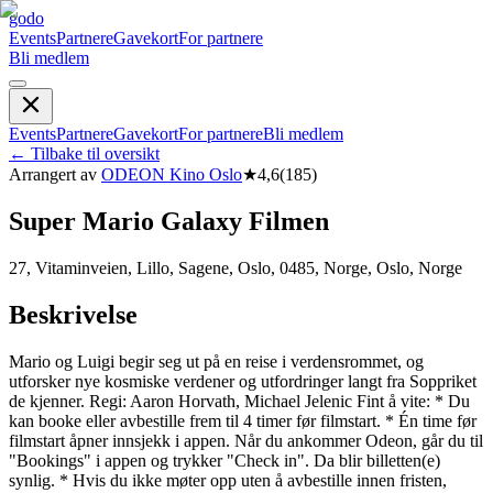
godo
Events
Partnere
Gavekort
For partnere
Bli medlem
Events
Partnere
Gavekort
For partnere
Bli medlem
←
Tilbake til oversikt
Arrangert av
ODEON Kino Oslo
★
4,6
(
185
)
Super Mario Galaxy Filmen
27, Vitaminveien, Lillo, Sagene, Oslo, 0485, Norge, Oslo, Norge
Beskrivelse
Mario og Luigi begir seg ut på en reise i verdensrommet, og
utforsker nye kosmiske verdener og utfordringer langt fra Soppriket
de kjenner. Regi: Aaron Horvath, Michael Jelenic Fint å vite: * Du
kan booke eller avbestille frem til 4 timer før filmstart. * Én time før
filmstart åpner innsjekk i appen. Når du ankommer Odeon, går du til
"Bookings" i appen og trykker "Check in". Da blir billetten(e)
synlig. * Hvis du ikke møter opp uten å avbestille innen fristen,