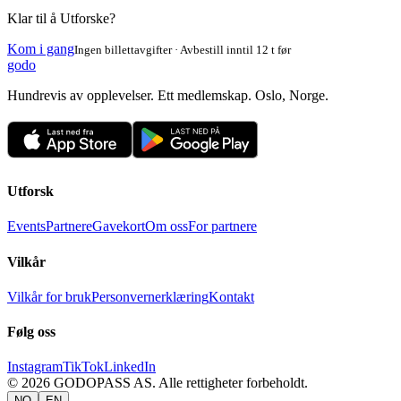
Klar til å Utforske?
Kom i gang
Ingen billettavgifter · Avbestill inntil 12 t før
godo
Hundrevis av opplevelser. Ett medlemskap. Oslo, Norge.
Utforsk
Events
Partnere
Gavekort
Om oss
For partnere
Vilkår
Vilkår for bruk
Personvernerklæring
Kontakt
Følg oss
Instagram
TikTok
LinkedIn
©
2026
GODOPASS AS.
Alle rettigheter forbeholdt.
NO
EN