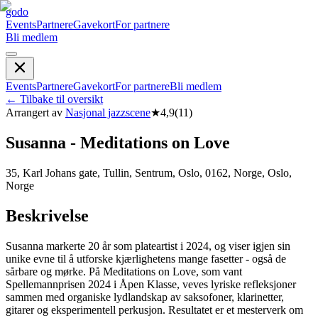
godo
Events
Partnere
Gavekort
For partnere
Bli medlem
Events
Partnere
Gavekort
For partnere
Bli medlem
←
Tilbake til oversikt
Arrangert av
Nasjonal jazzscene
★
4,9
(
11
)
Susanna - Meditations on Love
35, Karl Johans gate, Tullin, Sentrum, Oslo, 0162, Norge, Oslo,
Norge
Beskrivelse
Susanna markerte 20 år som plateartist i 2024, og viser igjen sin
unike evne til å utforske kjærlighetens mange fasetter - også de
sårbare og mørke. På Meditations on Love, som vant
Spellemannprisen 2024 i Åpen Klasse, veves lyriske refleksjoner
sammen med organiske lydlandskap av saksofoner, klarinetter,
gitarer og eksperimentell perkusjon. Resultatet er et mesterverk om