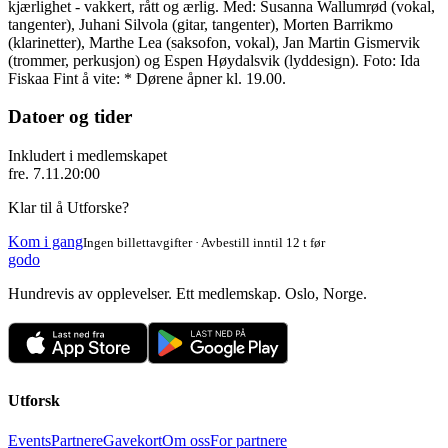
kjærlighet - vakkert, rått og ærlig. Med: Susanna Wallumrød (vokal,
tangenter), Juhani Silvola (gitar, tangenter), Morten Barrikmo
(klarinetter), Marthe Lea (saksofon, vokal), Jan Martin Gismervik
(trommer, perkusjon) og Espen Høydalsvik (lyddesign). Foto: Ida
Fiskaa Fint å vite: * Dørene åpner kl. 19.00.
Datoer og tider
Inkludert i medlemskapet
fre. 7.11.
20:00
Klar til å Utforske?
Kom i gang
Ingen billettavgifter · Avbestill inntil 12 t før
godo
Hundrevis av opplevelser. Ett medlemskap. Oslo, Norge.
Utforsk
Events
Partnere
Gavekort
Om oss
For partnere