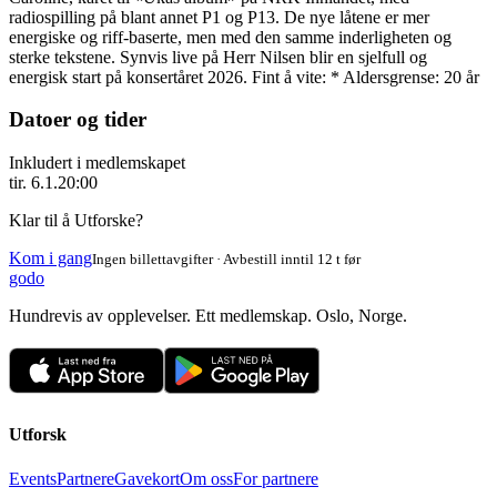
radiospilling på blant annet P1 og P13. De nye låtene er mer
energiske og riff-baserte, men med den samme inderligheten og
sterke tekstene. Synvis live på Herr Nilsen blir en sjelfull og
energisk start på konsertåret 2026. Fint å vite: * Aldersgrense: 20 år
Datoer og tider
Inkludert i medlemskapet
tir. 6.1.
20:00
Klar til å Utforske?
Kom i gang
Ingen billettavgifter · Avbestill inntil 12 t før
godo
Hundrevis av opplevelser. Ett medlemskap. Oslo, Norge.
Utforsk
Events
Partnere
Gavekort
Om oss
For partnere