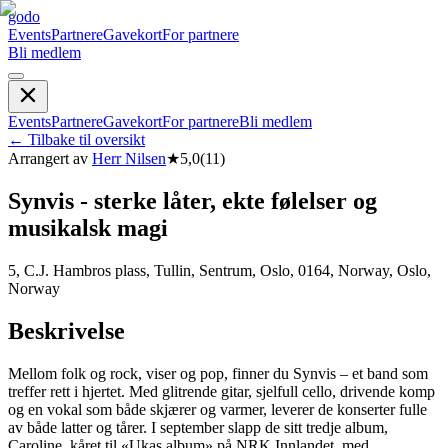
godo
Events
Partnere
Gavekort
For partnere
Bli medlem
Events
Partnere
Gavekort
For partnere
Bli medlem
←
Tilbake til oversikt
Arrangert av
Herr Nilsen
★
5,0
(
11
)
Synvis - sterke låter, ekte følelser og
musikalsk magi
5, C.J. Hambros plass, Tullin, Sentrum, Oslo, 0164, Norway, Oslo,
Norway
Beskrivelse
Mellom folk og rock, viser og pop, finner du Synvis – et band som
treffer rett i hjertet. Med glitrende gitar, sjelfull cello, drivende komp
og en vokal som både skjærer og varmer, leverer de konserter fulle
av både latter og tårer. I september slapp de sitt tredje album,
Caroline, kåret til «Ukas album» på NRK Innlandet, med