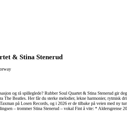
rtet & Stina Stenerud
Norway
sasjon og rå spilleglede? Rubber Soul Quartet & Stina Stenerud gir deg s
fra The Beatles. Her får du sterke melodier, lekne harmonier, rytmisk d
um Taxman på Losen Records, og i 2026 er de tilbake på veien med ny tur
ngsen – trommer Stina Stenerud – vokal Fint å vite: * Aldersgrense 20