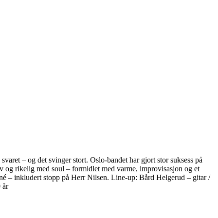
varet – og det svinger stort. Oslo-bandet har gjort stor suksess på
riv og rikelig med soul – formidlet med varme, improvisasjon og et
né – inkludert stopp på Herr Nilsen. Line-up: Bård Helgerud – gitar /
 år