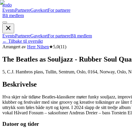
godo
Events
Partnere
Gavekort
For partnere
Bli medlem
Events
Partnere
Gavekort
For partnere
Bli medlem
←
Tilbake til oversikt
Arrangert av
Herr Nilsen
★
5,0
(
11
)
The Beatles as Souljazz - Rubber Soul Qua
5, C.J. Hambros plass, Tullin, Sentrum, Oslo, 0164, Norway, Oslo, 
Beskrivelse
Hva skjer når tidløse Beatles-klassikere møter funky souljazz, improvi
klubber og festivaler med sine groovy og kreative tolkninger av låter 
uttrykk som føles både nytt og kjent. I 2024 slapp de sitt tredje alb
vokal Håvard Fossum – saksofoner Andreas Dreier – bass Torstein Elli
Datoer og tider