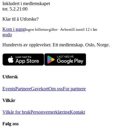
Inkludert i medlemskapet
tor. 5.2.
21:00
Klar til å Utforske?
Kom i gang
Ingen billettavgifter · Avbestill inntil 12 t før
godo
Hundrevis av opplevelser. Ett medlemskap. Oslo, Norge.
Utforsk
Events
Partnere
Gavekort
Om oss
For partnere
Vilkår
Vilkår for bruk
Personvernerklæring
Kontakt
Følg oss