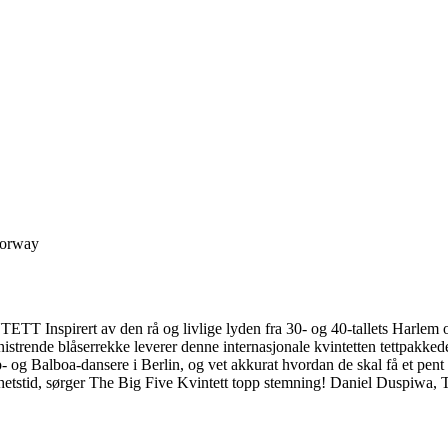
Norway
nspirert av den rå og livlige lyden fra 30- og 40-tallets Harlem og
trende blåserrekke leverer denne internasjonale kvintetten tettpakkede 
p- og Balboa-dansere i Berlin, og vet akkurat hvordan de skal få et pen
storhetstid, sørger The Big Five Kvintett topp stemning! Daniel Duspiwa