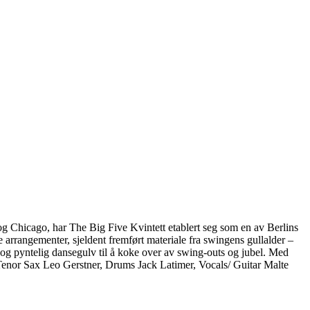
 Chicago, har The Big Five Kvintett etablert seg som en av Berlins
arrangementer, sjeldent fremført materiale fra swingens gullalder –
t og pyntelig dansegulv til å koke over av swing-outs og jubel. Med
, Tenor Sax Leo Gerstner, Drums Jack Latimer, Vocals/ Guitar Malte