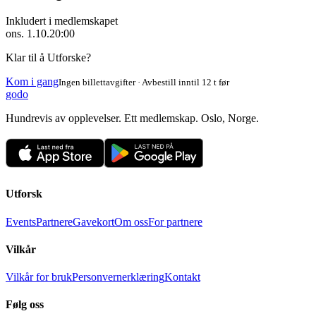
Inkludert i medlemskapet
ons. 1.10.
20:00
Klar til å Utforske?
Kom i gang
Ingen billettavgifter · Avbestill inntil 12 t før
godo
Hundrevis av opplevelser. Ett medlemskap. Oslo, Norge.
Utforsk
Events
Partnere
Gavekort
Om oss
For partnere
Vilkår
Vilkår for bruk
Personvernerklæring
Kontakt
Følg oss