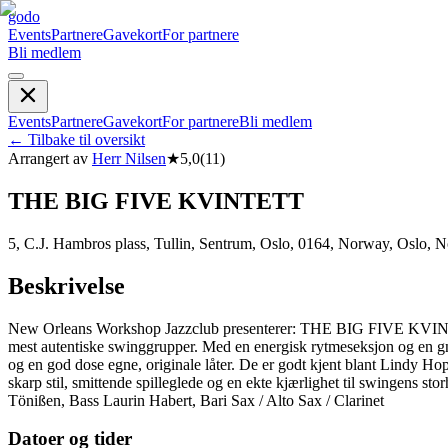
godo
Events
Partnere
Gavekort
For partnere
Bli medlem
Events
Partnere
Gavekort
For partnere
Bli medlem
←
Tilbake til oversikt
Arrangert av
Herr Nilsen
★
5,0
(
11
)
THE BIG FIVE KVINTETT
5, C.J. Hambros plass, Tullin, Sentrum, Oslo, 0164, Norway, Oslo, 
Beskrivelse
New Orleans Workshop Jazzclub presenterer: THE BIG FIVE KVINTETT I
mest autentiske swinggrupper. Med en energisk rytmeseksjon og en gnis
og en god dose egne, originale låter. De er godt kjent blant Lindy Ho
skarp stil, smittende spilleglede og en ekte kjærlighet til swingens 
Tönißen, Bass Laurin Habert, Bari Sax / Alto Sax / Clarinet
Datoer og tider