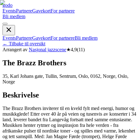
godo
Events
Partnere
Gavekort
For partnere
Bli medlem
Events
Partnere
Gavekort
For partnere
Bli medlem
←
Tilbake til oversikt
Arrangert av
Nasjonal jazzscene
★
4,9
(
11
)
The Brazz Brothers
35, Karl Johans gate, Tullin, Sentrum, Oslo, 0162, Norge, Oslo,
Norge
Beskrivelse
The Brazz Brothers inviterer til en kveld fylt med energi, humor og
musikkglede! Etter over 40 år på veien og tusenvis av konserter i 34
land, leverer bandet fra Langevåg fortsatt med samme entusiasme.
Musikken henter rytmer og inspirasjon fra hele verden - fra
afrikanske pulser til nordiske toner - og spilles med varme, lekenhet
og tett samspill. Med: Jan Magne Førde (trompet), Helge Førde