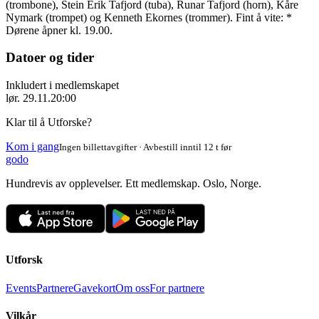
(trombone), Stein Erik Tafjord (tuba), Runar Tafjord (horn), Kåre
Nymark (trompet) og Kenneth Ekornes (trommer). Fint å vite: *
Dørene åpner kl. 19.00.
Datoer og tider
Inkludert i medlemskapet
lør. 29.11.
20:00
Klar til å Utforske?
Kom i gang
Ingen billettavgifter · Avbestill inntil 12 t før
godo
Hundrevis av opplevelser. Ett medlemskap. Oslo, Norge.
Utforsk
Events
Partnere
Gavekort
Om oss
For partnere
Vilkår