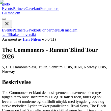
godo
Events
Partnere
Gavekort
For partnere
Bli medlem
Events
Partnere
Gavekort
For partnere
Bli medlem
←
Tilbake til oversikt
Arrangert av
Herr Nilsen
★
5,0
(
11
)
The Commoners - Runnin`Blind Tour
2026
5, C.J. Hambros plass, Tullin, Sentrum, Oslo, 0164, Norway, Oslo,
Norway
Beskrivelse
The Commoners er blant de mest spennende navnene i den nye
bølgen retro rock. Inspirert av 60 og 70 tallets rock, blues og soul,
leverer de et moderne og kraftfullt uttrykk med tyngde, groove og
sterke melodier. Lyden trekker paralleller til Rival Sons, The Black
Crowes og Led Zeppelin, men står støtt på egne bein. Live er de