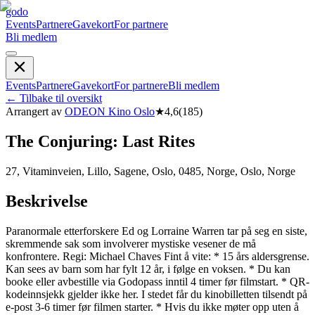
godo
Events
Partnere
Gavekort
For partnere
Bli medlem
Events
Partnere
Gavekort
For partnere
Bli medlem
←
Tilbake til oversikt
Arrangert av
ODEON Kino Oslo
★
4,6
(
185
)
The Conjuring: Last Rites
27, Vitaminveien, Lillo, Sagene, Oslo, 0485, Norge, Oslo, Norge
Beskrivelse
Paranormale etterforskere Ed og Lorraine Warren tar på seg en siste,
skremmende sak som involverer mystiske vesener de må
konfrontere. Regi: Michael Chaves Fint å vite: * 15 års aldersgrense.
Kan sees av barn som har fylt 12 år, i følge en voksen. * Du kan
booke eller avbestille via Godopass inntil 4 timer før filmstart. * QR-
kodeinnsjekk gjelder ikke her. I stedet får du kinobilletten tilsendt på
e-post 3-6 timer før filmen starter. * Hvis du ikke møter opp uten å