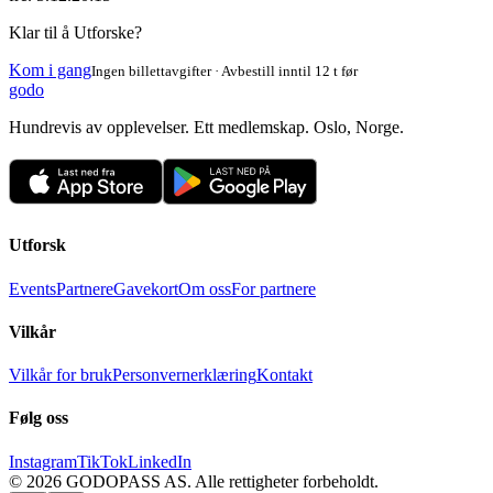
Klar til å Utforske?
Kom i gang
Ingen billettavgifter · Avbestill inntil 12 t før
godo
Hundrevis av opplevelser. Ett medlemskap. Oslo, Norge.
Utforsk
Events
Partnere
Gavekort
Om oss
For partnere
Vilkår
Vilkår for bruk
Personvernerklæring
Kontakt
Følg oss
Instagram
TikTok
LinkedIn
©
2026
GODOPASS AS.
Alle rettigheter forbeholdt.