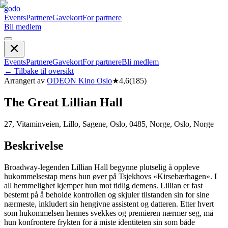
godo
Events
Partnere
Gavekort
For partnere
Bli medlem
Events
Partnere
Gavekort
For partnere
Bli medlem
←
Tilbake til oversikt
Arrangert av
ODEON Kino Oslo
★
4,6
(
185
)
The Great Lillian Hall
27, Vitaminveien, Lillo, Sagene, Oslo, 0485, Norge, Oslo, Norge
Beskrivelse
Broadway-legenden Lillian Hall begynne plutselig å oppleve
hukommelsestap mens hun øver på Tsjekhovs «Kirsebærhagen». I
all hemmelighet kjemper hun mot tidlig demens. Lillian er fast
bestemt på å beholde kontrollen og skjuler tilstanden sin for sine
nærmeste, inkludert sin hengivne assistent og datteren. Etter hvert
som hukommelsen hennes svekkes og premieren nærmer seg, må
hun konfrontere frykten for å miste identiteten sin som både