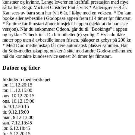
kunstner og kvinne. Lange leverer en kraftfull prestasjon med mye
sårbarhet. Regi: Michael Cristofer Fint å vite: * Aldersgrense 9 år.
Kan sees av barn som har fylt 6 år, i følge med en voksen. * Du kan
booke eller avbestille i Godopass-appen frem til 4 timer før filmstart.
* Én time før filmstart åpner innsjekk i appen (sjekk at du har siste
versjon). Når du ankommer Odeon, går du til "Bookings" i appen
og trykker "Check in". Da blir billetten(e) synlig. * Hvis du ikke
møter opp uten å avbestille innen fristen, påløper et gebyr på 200 kr.
* Med Duo-medlemskap får dere automatisk plasser sammen. Har
du Solo-medlemskap og ønsker å sitte med andre Godo-medlemmer,
må du kontakte kundeservice senest 24 timer før filmstart.
Datoer og tider
Inkludert i medlemskapet
tor. 11.12.
20:15
tor. 11.12.
15:00
ons. 10.12.
20:15
ons. 10.12.
15:00
tir. 9.12.
20:15
tir. 9.12.
15:00
man. 8.12.
13:00
søn. 7.12.
18:45
lør. 6.12.
18:45
fre. 5.12.
20:15