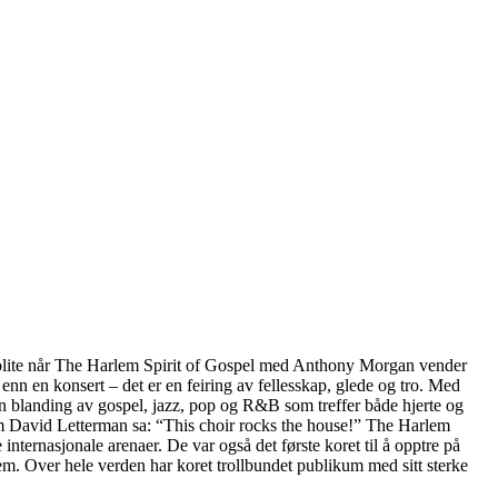
polite når The Harlem Spirit of Gospel med Anthony Morgan vender
enn en konsert – det er en feiring av fellesskap, glede og tro. Med
n blanding av gospel, jazz, pop og R&B som treffer både hjerte og
Som David Letterman sa: “This choir rocks the house!” The Harlem
internasjonale arenaer. De var også det første koret til å opptre på
. Over hele verden har koret trollbundet publikum med sitt sterke