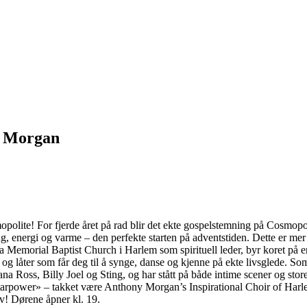
y Morgan
opolite! For fjerde året på rad blir det ekte gospelstemning på Cosmo
g, energi og varme – den perfekte starten på adventstiden. Dette er mer 
Memorial Baptist Church i Harlem som spirituell leder, byr koret på e
 og låter som får deg til å synge, danse og kjenne på ekte livsglede. 
 Ross, Billy Joel og Sting, og har stått på både intime scener og store 
tarpower» – takket være Anthony Morgan’s Inspirational Choir of Harlem
av! Dørene åpner kl. 19.