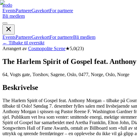
godo
Events
Partnere
Gavekort
For partnere
Bli medlem
Events
Partnere
Gavekort
For partnere
Bli medlem
←
Tilbake til oversikt
Arrangert av
Cosmopolite Scene
★
5,0
(
23
)
The Harlem Spirit of Gospel feat. Anthon
64, Vogts gate, Torshov, Sagene, Oslo, 0477, Norge, Oslo, Norge
Beskrivelse
The Harlem Spirit of Gospel feat. Anthony Morgan – tilbake på Cosm
tilbake til Oslo! Søndag 7. desember fylles salen med livsbejaende san
Anthony Morgan i spissen og Pastor Reene F. Washington Gardner fra 
sjel. Publikum vet hva som venter: smittende energi, mektige stemmer
Spirit of Gospel har samarbeidet med Aretha Franklin, Elton John, Diana
Songwriters Hall of Fame Awards, omtalt av Billboard som «full av s
uttrykk og rørende fremføringer – en opplevelse du ikke vil gå glipp 