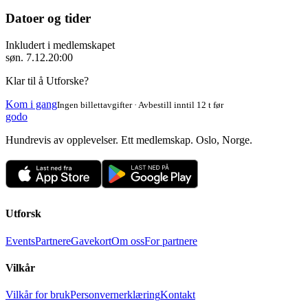
Datoer og tider
Inkludert i medlemskapet
søn. 7.12.
20:00
Klar til å Utforske?
Kom i gang
Ingen billettavgifter · Avbestill inntil 12 t før
godo
Hundrevis av opplevelser. Ett medlemskap. Oslo, Norge.
Utforsk
Events
Partnere
Gavekort
Om oss
For partnere
Vilkår
Vilkår for bruk
Personvernerklæring
Kontakt