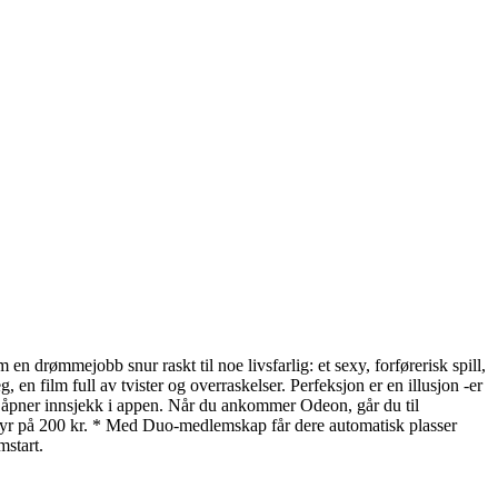
 drømmejobb snur raskt til noe livsfarlig: et sexy, forførerisk spill,
 film full av tvister og overraskelser. Perfeksjon er en illusjon -er
tart åpner innsjekk i appen. Når du ankommer Odeon, går du til
gebyr på 200 kr. * Med Duo-medlemskap får dere automatisk plasser
start.