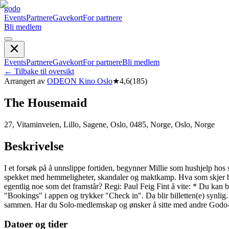
godo
Events
Partnere
Gavekort
For partnere
Bli medlem
Events
Partnere
Gavekort
For partnere
Bli medlem
←
Tilbake til oversikt
Arrangert av
ODEON Kino Oslo
★
4,6
(
185
)
The Housemaid
27, Vitaminveien, Lillo, Sagene, Oslo, 0485, Norge, Oslo, Norge
Beskrivelse
I et forsøk på å unnslippe fortiden, begynner Millie som hushjelp hos 
spekket med hemmeligheter, skandaler og maktkamp. Hva som skjer bak d
egentlig noe som det framstår? Regi: Paul Feig Fint å vite: * Du kan bo
"Bookings" i appen og trykker "Check in". Da blir billetten(e) synlig
sammen. Har du Solo-medlemskap og ønsker å sitte med andre Godo-m
Datoer og tider