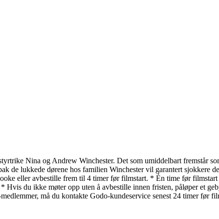
styrtrike Nina og Andrew Winchester. Det som umiddelbart fremstår som en
e lukkede dørene hos familien Winchester vil garantert sjokkere deg, en
oke eller avbestille frem til 4 timer før filmstart. * Én time før films
. * Hvis du ikke møter opp uten å avbestille innen fristen, påløper et 
edlemmer, må du kontakte Godo-kundeservice senest 24 timer før film