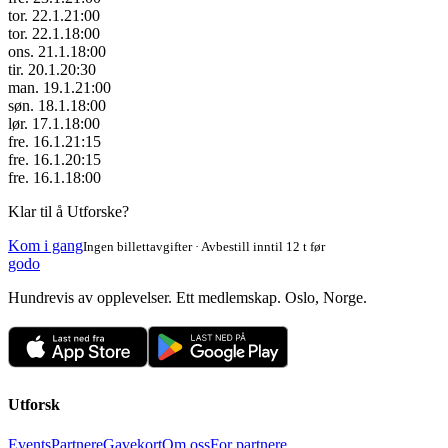
tor. 22.1.
21:00
tor. 22.1.
18:00
ons. 21.1.
18:00
tir. 20.1.
20:30
man. 19.1.
21:00
søn. 18.1.
18:00
lør. 17.1.
18:00
fre. 16.1.
21:15
fre. 16.1.
20:15
fre. 16.1.
18:00
Klar til å Utforske?
Kom i gang
Ingen billettavgifter · Avbestill inntil 12 t før
godo
Hundrevis av opplevelser. Ett medlemskap. Oslo, Norge.
Utforsk
Events
Partnere
Gavekort
Om oss
For partnere