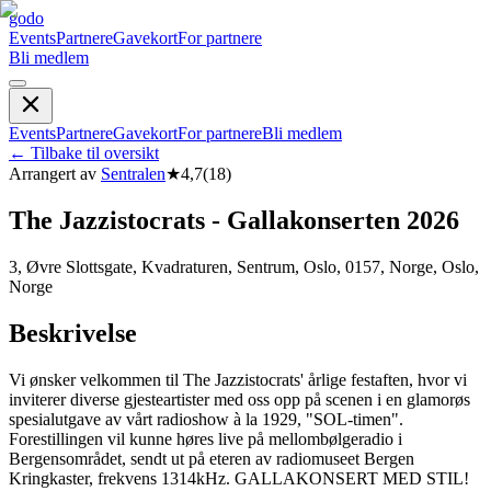
godo
Events
Partnere
Gavekort
For partnere
Bli medlem
Events
Partnere
Gavekort
For partnere
Bli medlem
←
Tilbake til oversikt
Arrangert av
Sentralen
★
4,7
(
18
)
The Jazzistocrats - Gallakonserten 2026
3, Øvre Slottsgate, Kvadraturen, Sentrum, Oslo, 0157, Norge, Oslo,
Norge
Beskrivelse
Vi ønsker velkommen til The Jazzistocrats' årlige festaften, hvor vi
inviterer diverse gjesteartister med oss opp på scenen i en glamorøs
spesialutgave av vårt radioshow à la 1929, "SOL-timen".
Forestillingen vil kunne høres live på mellombølgeradio i
Bergensområdet, sendt ut på eteren av radiomuseet Bergen
Kringkaster, frekvens 1314kHz. GALLAKONSERT MED STIL!