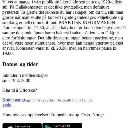
Vi vet at mange i vårt publikum liker å kle seg pent og 1920-tallets
stil. På Gallakonserten er det ikke pynteplikt, men definitivt
pynterett! Ta gjerne det lekreste du har i skapet, om du vil, slik man
gjorde når man skulle på konsert i gode gamledager. Paljettkjole og
smoking er helt comme-il-faut. PRAKTISK INFORMASJON
Dørene åpner kl. 17.30, altså en halvtime før konserten begynner. På
samme tidspunkt åpner baren bakerst i salen, så dere kan få kjøpt
dere forfriskninger. Det blir dessverre ingen betjent garderobe, men
det vil være noen stumtjenere, hvor man kan henge yttertøy på eget
ansvar. Konserten varer til kl. 20.30, med en halvtimes pause kl.
19.00.
Datoer og tider
Inkludert i medlemskapet
søn. 19.4.
18:00
Klar til å Utforske?
Kom i gang
Ingen billettavgifter · Avbestill inntil 12 t før
godo
Hundrevis av opplevelser. Ett medlemskap. Oslo, Norge.