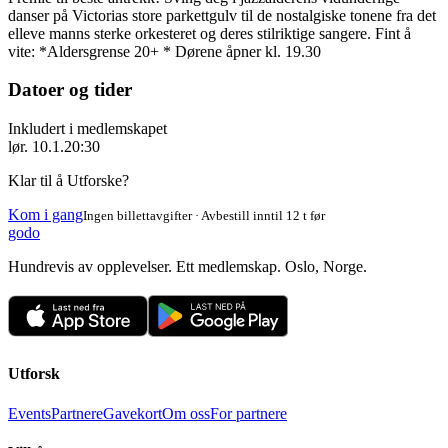
danser på Victorias store parkettgulv til de nostalgiske tonene fra det
elleve manns sterke orkesteret og deres stilriktige sangere. Fint å
vite: *Aldersgrense 20+ * Dørene åpner kl. 19.30
Datoer og tider
Inkludert i medlemskapet
lør. 10.1.
20:30
Klar til å Utforske?
Kom i gang
Ingen billettavgifter · Avbestill inntil 12 t før
godo
Hundrevis av opplevelser. Ett medlemskap. Oslo, Norge.
Utforsk
Events
Partnere
Gavekort
Om oss
For partnere