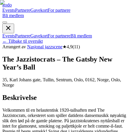
godo
Events
Partnere
Gavekort
For partnere
Bli medlem
Events
Partnere
Gavekort
For partnere
Bli medlem
←
Tilbake til oversikt
Arrangert av
Nasjonal jazzscene
★
4,9
(
11
)
The Jazzistocrats – The Gatsby New
Year’s Ball
35, Karl Johans gate, Tullin, Sentrum, Oslo, 0162, Norge, Oslo,
Norge
Beskrivelse
Velkommen til en helautentisk 1920-tallsaften med The
Jazzistocrats, orkesteret som spiller datidens dansemusikk nøyaktig
slik den lød på de gamle platene. På jazzistokratenes nyttårsball er
intet for glamorøst, smoking og paljettkjole er helt comme-il-faut.
Premie til beste antrekk! Sving deg i jazzalderens vidunderlige