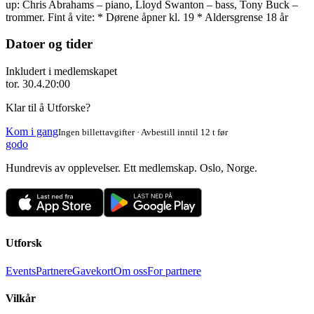
up: Chris Abrahams – piano, Lloyd Swanton – bass, Tony Buck –
trommer. Fint å vite: * Dørene åpner kl. 19 * Aldersgrense 18 år
Datoer og tider
Inkludert i medlemskapet
tor. 30.4.
20:00
Klar til å Utforske?
Kom i gang
Ingen billettavgifter · Avbestill inntil 12 t før
godo
Hundrevis av opplevelser. Ett medlemskap. Oslo, Norge.
Utforsk
Events
Partnere
Gavekort
Om oss
For partnere
Vilkår