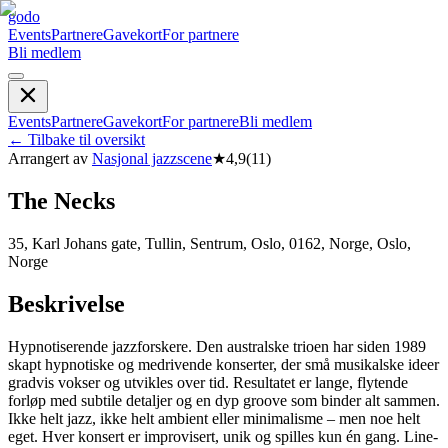
godo
Events
Partnere
Gavekort
For partnere
Bli medlem
Events
Partnere
Gavekort
For partnere
Bli medlem
←
Tilbake til oversikt
Arrangert av
Nasjonal jazzscene
★
4,9
(
11
)
The Necks
35, Karl Johans gate, Tullin, Sentrum, Oslo, 0162, Norge, Oslo,
Norge
Beskrivelse
Hypnotiserende jazzforskere. Den australske trioen har siden 1989
skapt hypnotiske og medrivende konserter, der små musikalske ideer
gradvis vokser og utvikles over tid. Resultatet er lange, flytende
forløp med subtile detaljer og en dyp groove som binder alt sammen.
Ikke helt jazz, ikke helt ambient eller minimalisme – men noe helt
eget. Hver konsert er improvisert, unik og spilles kun én gang. Line-