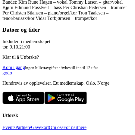
Bandet: Kim Rune Hagen – vokal Tommy Larsen – gitar/vokal
Bjørn Edmund Fosstveit – bass Per Christian Pedersen – trommer
Per Christen Stiansen – piano/orgel/kor Tron Taalesen –
tenor/barisax/kor Vidar Torbjørnsen – trompet/kor
Datoer og tider
Inkludert i medlemskapet
tor. 9.10.
21:00
Klar til å Utforske?
Kom i gang
Ingen billettavgifter · Avbestill inntil 12 t før
godo
Hundrevis av opplevelser. Ett medlemskap. Oslo, Norge.
Utforsk
Events
Partnere
Gavekort
Om oss
For partnere