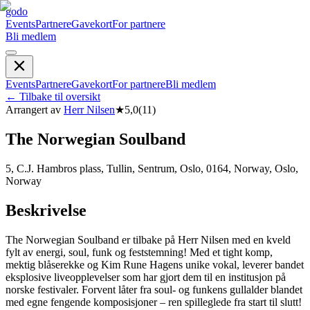
godo
Events
Partnere
Gavekort
For partnere
Bli medlem
Events
Partnere
Gavekort
For partnere
Bli medlem
←
Tilbake til oversikt
Arrangert av
Herr Nilsen
★
5,0
(
11
)
The Norwegian Soulband
5, C.J. Hambros plass, Tullin, Sentrum, Oslo, 0164, Norway, Oslo,
Norway
Beskrivelse
The Norwegian Soulband er tilbake på Herr Nilsen med en kveld
fylt av energi, soul, funk og feststemning! Med et tight komp,
mektig blåserekke og Kim Rune Hagens unike vokal, leverer bandet
eksplosive liveopplevelser som har gjort dem til en institusjon på
norske festivaler. Forvent låter fra soul- og funkens gullalder blandet
med egne fengende komposisjoner – ren spilleglede fra start til slutt!