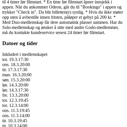
til 4 timer før filmstart. * Én time før filmstart åpner innsjekk i
appen. Når du ankommer Odeon, går du til "Bookings" i appen og
trykker "Check in". Da blir billetten(e) synlig. * Hvis du ikke møter
opp uten å avbestille innen fristen, påløper et gebyr på 200 kr. *
Med Duo-medlemskap får dere automatisk plasser sammen. Har du
Solo-medlemskap og ønsker å sitte med andre Godo-medlemmer,
må du kontakte kundeservice senest 24 timer før filmstart.
Datoer og tider
Inkludert i medlemskapet
tor. 19.3.
17:30
ons. 18.3.
20:00
tir. 17.3.
17:30
man. 16.3.
20:00
søn. 15.3.
20:00
lør. 14.3.
20:00
lør. 14.3.
17:30
fre. 13.3.
20:00
tor. 12.3.
19:45
tor. 12.3.
14:00
ons. 11.3.
19:45
ons. 11.3.
14:00
tir. 10.3.
19:45
tir. 10.3.
14:00