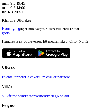
man. 9.3.
19:45
man. 9.3.
14:00
fre. 6.3.
20:40
Klar til å Utforske?
Kom i gang
Ingen billettavgifter · Avbestill inntil 12 t før
godo
Hundrevis av opplevelser. Ett medlemskap. Oslo, Norge.
Utforsk
Events
Partnere
Gavekort
Om oss
For partnere
Vilkår
Vilkår for bruk
Personvernerklæring
Kontakt
Følg oss