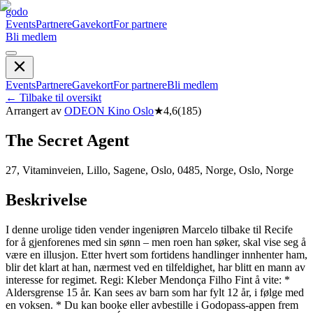
godo
Events
Partnere
Gavekort
For partnere
Bli medlem
Events
Partnere
Gavekort
For partnere
Bli medlem
←
Tilbake til oversikt
Arrangert av
ODEON Kino Oslo
★
4,6
(
185
)
The Secret Agent
27, Vitaminveien, Lillo, Sagene, Oslo, 0485, Norge, Oslo, Norge
Beskrivelse
I denne urolige tiden vender ingeniøren Marcelo tilbake til Recife
for å gjenforenes med sin sønn – men roen han søker, skal vise seg å
være en illusjon. Etter hvert som fortidens handlinger innhenter ham,
blir det klart at han, nærmest ved en tilfeldighet, har blitt en mann av
interesse for regimet. Regi: Kleber Mendonça Filho Fint å vite: *
Aldersgrense 15 år. Kan sees av barn som har fylt 12 år, i følge med
en voksen. * Du kan booke eller avbestille i Godopass-appen frem