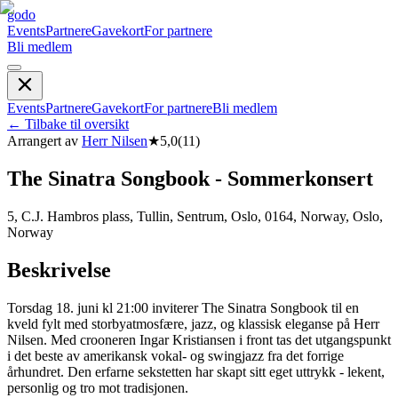
godo
Events
Partnere
Gavekort
For partnere
Bli medlem
Events
Partnere
Gavekort
For partnere
Bli medlem
←
Tilbake til oversikt
Arrangert av
Herr Nilsen
★
5,0
(
11
)
The Sinatra Songbook - Sommerkonsert
5, C.J. Hambros plass, Tullin, Sentrum, Oslo, 0164, Norway, Oslo,
Norway
Beskrivelse
Torsdag 18. juni kl 21:00 inviterer The Sinatra Songbook til en
kveld fylt med storbyatmosfære, jazz, og klassisk eleganse på Herr
Nilsen. Med crooneren Ingar Kristiansen i front tas det utgangspunkt
i det beste av amerikansk vokal- og swingjazz fra det forrige
århundret. Den erfarne sekstetten har skapt sitt eget uttrykk - lekent,
personlig og tro mot tradisjonen.