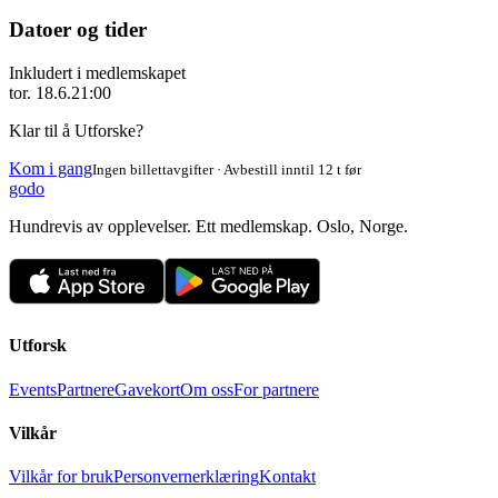
Datoer og tider
Inkludert i medlemskapet
tor. 18.6.
21:00
Klar til å Utforske?
Kom i gang
Ingen billettavgifter · Avbestill inntil 12 t før
godo
Hundrevis av opplevelser. Ett medlemskap. Oslo, Norge.
Utforsk
Events
Partnere
Gavekort
Om oss
For partnere
Vilkår
Vilkår for bruk
Personvernerklæring
Kontakt