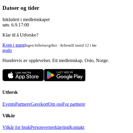
Datoer og tider
Inkludert i medlemskapet
søn. 6.9.
17:00
Klar til å Utforske?
Kom i gang
Ingen billettavgifter · Avbestill inntil 12 t før
godo
Hundrevis av opplevelser. Ett medlemskap. Oslo, Norge.
Utforsk
Events
Partnere
Gavekort
Om oss
For partnere
Vilkår
Vilkår for bruk
Personvernerklæring
Kontakt