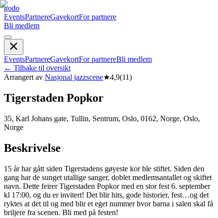
godo
Events
Partnere
Gavekort
For partnere
Bli medlem
Events
Partnere
Gavekort
For partnere
Bli medlem
←
Tilbake til oversikt
Arrangert av
Nasjonal jazzscene
★
4,9
(
11
)
Tigerstaden Popkor
35, Karl Johans gate, Tullin, Sentrum, Oslo, 0162, Norge, Oslo,
Norge
Beskrivelse
15 år har gått siden Tigerstadens gøyeste kor ble stiftet. Siden den
gang har de sunget utallige sanger, doblet medlemsantallet og skiftet
navn. Dette feirer Tigerstaden Popkor med en stor fest 6. september
kl 17:00, og du er invitert! Det blir hits, gode historier, fest…og det
ryktes at det til og med blir et eget nummer hvor barna i salen skal få
briljere fra scenen. Bli med på festen!