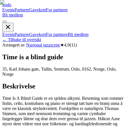
godo
Events
Partnere
Gavekort
For partnere
Bli medlem
Events
Partnere
Gavekort
For partnere
Bli medlem
←
Tilbake til oversikt
Arrangert av
Nasjonal jazzscene
★
4,9
(
11
)
Time is a blind guide
35, Karl Johans gate, Tullin, Sentrum, Oslo, 0162, Norge, Oslo,
Norge
Beskrivelse
Time Is A Blind Guide er en sjelden alkymi. Besetning som rommer
fiolin, cello, kontrabass og piano er strengt tatt bare en bratsj unna å
være en klassisk strykekvintett. Forskjellen er naturligvis Thomas
Strønen, som med nennsom tromming og varme cymbaler
fargelegger låtene og drar dem over grensa til jazzen. Håkon Aase
styrer dem videre mot noe folketone- og hardingfeledronende og