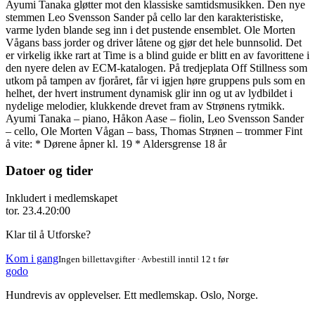
Ayumi Tanaka gløtter mot den klassiske samtidsmusikken. Den nye
stemmen Leo Svensson Sander på cello lar den karakteristiske,
varme lyden blande seg inn i det pustende ensemblet. Ole Morten
Vågans bass jorder og driver låtene og gjør det hele bunnsolid. Det
er virkelig ikke rart at Time is a blind guide er blitt en av favorittene i
den nyere delen av ECM-katalogen. På tredjeplata Off Stillness som
utkom på tampen av fjoråret, får vi igjen høre gruppens puls som en
helhet, der hvert instrument dynamisk glir inn og ut av lydbildet i
nydelige melodier, klukkende drevet fram av Strønens rytmikk.
Ayumi Tanaka – piano, Håkon Aase – fiolin, Leo Svensson Sander
– cello, Ole Morten Vågan – bass, Thomas Strønen – trommer Fint
å vite: * Dørene åpner kl. 19 * Aldersgrense 18 år
Datoer og tider
Inkludert i medlemskapet
tor. 23.4.
20:00
Klar til å Utforske?
Kom i gang
Ingen billettavgifter · Avbestill inntil 12 t før
godo
Hundrevis av opplevelser. Ett medlemskap. Oslo, Norge.