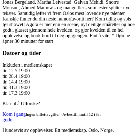
Jonas Bergeland, Martha Leivestad, Galvan Mehidi, Snorre
Monsun, Ahmed Mamow - og mange fler - som tester splitter nye
tekster. Samtidig løfter vi frem Oslos mest lovende nye talenter.
Kanskje finner du din neste humorfavoritt her? Kom tidlig og spis
før showet! Agora er mer enn en scene, nyt deilige småretter og noe
godt i glasset gjennom hele kvelden, og gjør kvelden til en hel
opplevelse og book bord til deg og gjengen. Fint å vite: * Dørene
åpner 30 minutter før start
Datoer og tider
Inkludert i medlemskapet
tir. 12.5.
19:00
tir. 28.4.
19:00
tir. 14.4.
19:00
tir. 31.3.
19:00
tir. 17.3.
19:00
Klar til å Utforske?
Kom i gang
Ingen billettavgifter · Avbestill inntil 12 t før
godo
Hundrevis av opplevelser. Ett medlemskap. Oslo, Norge.