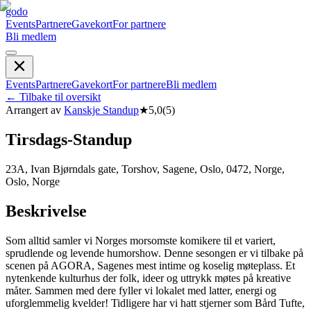
godo
Events
Partnere
Gavekort
For partnere
Bli medlem
Events
Partnere
Gavekort
For partnere
Bli medlem
←
Tilbake til oversikt
Arrangert av
Kanskje Standup
★
5,0
(
5
)
Tirsdags-Standup
23A, Ivan Bjørndals gate, Torshov, Sagene, Oslo, 0472, Norge,
Oslo, Norge
Beskrivelse
Som alltid samler vi Norges morsomste komikere til et variert,
sprudlende og levende humorshow. Denne sesongen er vi tilbake på
scenen på AGORA, Sagenes mest intime og koselig møteplass. Et
nytenkende kulturhus der folk, ideer og uttrykk møtes på kreative
måter. Sammen med dere fyller vi lokalet med latter, energi og
uforglemmelig kvelder! Tidligere har vi hatt stjerner som Bård Tufte,