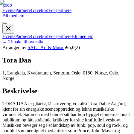
godo
Events
Partnere
Gavekort
For partnere
Bli medlem
Events
Partnere
Gavekort
For partnere
Bli medlem
←
Tilbake til oversikt
Arrangert av
SALT Art & Music
★
5,0
(
2
)
Tora Daa
1, Langkaia, Kvadraturen, Sentrum, Oslo, 0150, Norge, Oslo,
Norge
Beskrivelse
TORA DAA er gitarist, låtskriver og vokalist Tora Dahle Aagård,
kjent for sin energiske sceneopptreden og lekne musikalske
virtuositet. Sammen med bandet sitt har hun bygget et internasjonalt
publikum og fått strålende kritikker for sine kraftfulle liveshow.
Musikken beveger seg i et landskap av funk, pop, soul og rock, og
har blitt sammenlignet med artister som Prince, John Mayer og