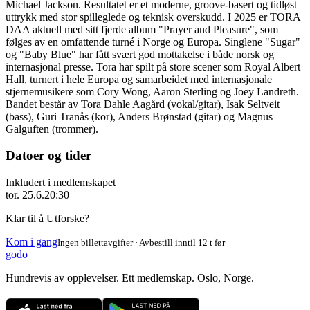
Michael Jackson. Resultatet er et moderne, groove-basert og tidløst
uttrykk med stor spilleglede og teknisk overskudd. I 2025 er TORA
DAA aktuell med sitt fjerde album "Prayer and Pleasure", som
følges av en omfattende turné i Norge og Europa. Singlene "Sugar"
og "Baby Blue" har fått svært god mottakelse i både norsk og
internasjonal presse. Tora har spilt på store scener som Royal Albert
Hall, turnert i hele Europa og samarbeidet med internasjonale
stjernemusikere som Cory Wong, Aaron Sterling og Joey Landreth.
Bandet består av Tora Dahle Aagård (vokal/gitar), Isak Seltveit
(bass), Guri Tranås (kor), Anders Brønstad (gitar) og Magnus
Galguften (trommer).
Datoer og tider
Inkludert i medlemskapet
tor. 25.6.
20:30
Klar til å Utforske?
Kom i gang
Ingen billettavgifter · Avbestill inntil 12 t før
godo
Hundrevis av opplevelser. Ett medlemskap. Oslo, Norge.