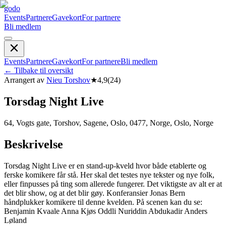
godo
Events
Partnere
Gavekort
For partnere
Bli medlem
Events
Partnere
Gavekort
For partnere
Bli medlem
←
Tilbake til oversikt
Arrangert av
Nieu Torshov
★
4,9
(
24
)
Torsdag Night Live
64, Vogts gate, Torshov, Sagene, Oslo, 0477, Norge, Oslo, Norge
Beskrivelse
Torsdag Night Live er en stand-up-kveld hvor både etablerte og
ferske komikere får stå. Her skal det testes nye tekster og nye folk,
eller finpusses på ting som allerede fungerer. Det viktigste av alt er at
det blir show, og at det blir gøy. Konferansier Jonas Bern
håndplukker komikere til denne kvelden. På scenen kan du se:
Benjamin Kvaale Anna Kjøs Oddli Nuriddin Abdukadir Anders
Løland