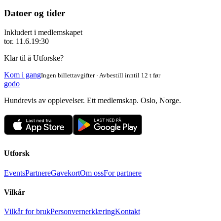
Datoer og tider
Inkludert i medlemskapet
tor. 11.6.
19:30
Klar til å Utforske?
Kom i gang
Ingen billettavgifter · Avbestill inntil 12 t før
godo
Hundrevis av opplevelser. Ett medlemskap. Oslo, Norge.
Utforsk
Events
Partnere
Gavekort
Om oss
For partnere
Vilkår
Vilkår for bruk
Personvernerklæring
Kontakt