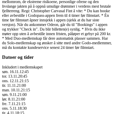
mellomrom, de ekstreme risikoene, personlige ofrene og den
livslange jakten på å oppnå umulige drømmer i verdens mest brutale
fjellterreng. Regi: Christopher Carvasal Fint å vite: * Du kan booke
eller avbestille i Godopass-appen frem til 4 timer før filmstart. * Én
time før filmstart åpner innsjekk i appen (sjekk at du har siste
versjon). Når du ankommer Odeon, går du til "Bookings" i appen
og trykker "Check in". Da blir billetten(e) synlig. * Hvis du ikke
møter opp uten å avbestille innen fristen, påløper et gebyr på 200 kr.
* Med Duo-medlemskap får dere automatisk plasser sammen. Har
du Solo-medlemskap og ønsker å sitte med andre Godo-medlemmer,
må du kontakte kundeservice senest 24 timer før filmstart.
Datoer og tider
Inkludert i medlemskapet
søn. 16.11.
12:45
tor. 13.11.
20:45
ons. 12.11.
21:15
tir. 11.11.
21:00
man. 10.11.
21:15
søn. 9.11.
21:00
lør. 8.11.
21:00
fre. 7.11.
21:15
ons. 5.11.
18:30
tir. 4.11.
18:15