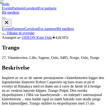
godo
Events
Partnere
Gavekort
For partnere
Bli medlem
Events
Partnere
Gavekort
For partnere
Bli medlem
←
Tilbake til oversikt
Arrangert av
ODEON Kino Oslo
★
4,6
(
185
)
Trango
27, Vitaminveien, Lillo, Sagene, Oslo, 0485, Norge, Oslo, Norge
Beskrivelse
Inspirert av en av de største prestasjonene i klatrehistorien legger den
legendariske klatreren Robert Caspersen og hans team ut på et
eventyr til Himalaya med en drøm om å være de første til å bestige
en av verdens høyeste klipper, Trango Pulpit. Den norske
ekspedisjonen i 1984 var banebrytende – en milepæl i internasjonal
klatrehistorie – men hadde også en mørk bakside som skulle prege
hele klatremiljøet. Trango skildrer to ekspedisjoner med 15 års