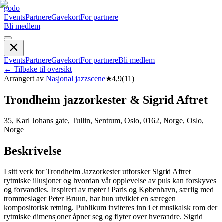
godo
Events
Partnere
Gavekort
For partnere
Bli medlem
Events
Partnere
Gavekort
For partnere
Bli medlem
←
Tilbake til oversikt
Arrangert av
Nasjonal jazzscene
★
4,9
(
11
)
Trondheim jazzorkester & Sigrid Aftret
35, Karl Johans gate, Tullin, Sentrum, Oslo, 0162, Norge, Oslo,
Norge
Beskrivelse
I sitt verk for Trondheim Jazzorkester utforsker Sigrid Aftret
rytmiske illusjoner og hvordan vår opplevelse av puls kan forskyves
og forvandles. Inspirert av møter i Paris og København, særlig med
trommeslager Peter Bruun, har hun utviklet en særegen
kompositorisk retning. Publikum inviteres inn i et musikalsk rom der
rytmiske dimensjoner åpner seg og flyter over hverandre. Sigrid