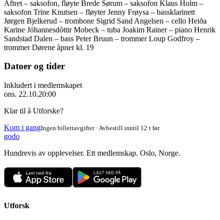
Aftret – saksofon, fløyte Brede Sørum – saksofon Klaus Holm –
saksofon Trine Knutsen – fløyter Jenny Frøysa – bassklarinett
Jørgen Bjelkerud – trombone Sigrid Sand Angelsen – cello Heiða
Karine Jóhannesdóttir Mobeck – tuba Joakim Rainer – piano Henrik
Sandstad Dalen – bass Peter Bruun – trommer Loup Godfroy –
trommer Dørene åpner kl. 19
Datoer og tider
Inkludert i medlemskapet
ons. 22.10.
20:00
Klar til å Utforske?
Kom i gang
Ingen billettavgifter · Avbestill inntil 12 t før
godo
Hundrevis av opplevelser. Ett medlemskap. Oslo, Norge.
Utforsk