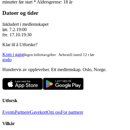
minutter før start * Aldersgrense: 18 år
Datoer og tider
Inkludert i medlemskapet
lør. 7.2.
19:00
fre. 17.10.
19:30
Klar til å Utforske?
Kom i gang
Ingen billettavgifter · Avbestill inntil 12 t før
godo
Hundrevis av opplevelser. Ett medlemskap. Oslo, Norge.
Utforsk
Events
Partnere
Gavekort
Om oss
For partnere
Vilkår