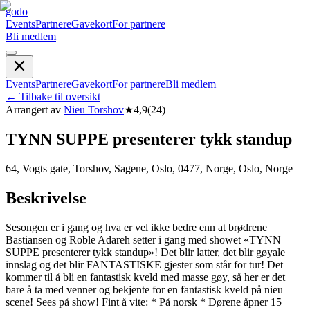
godo
Events
Partnere
Gavekort
For partnere
Bli medlem
Events
Partnere
Gavekort
For partnere
Bli medlem
←
Tilbake til oversikt
Arrangert av
Nieu Torshov
★
4,9
(
24
)
TYNN SUPPE presenterer tykk standup
64, Vogts gate, Torshov, Sagene, Oslo, 0477, Norge, Oslo, Norge
Beskrivelse
Sesongen er i gang og hva er vel ikke bedre enn at brødrene
Bastiansen og Roble Adareh setter i gang med showet «TYNN
SUPPE presenterer tykk standup»! Det blir latter, det blir gøyale
innslag og det blir FANTASTISKE gjester som står for tur! Det
kommer til å bli en fantastisk kveld med masse gøy, så her er det
bare å ta med venner og bekjente for en fantastisk kveld på nieu
scene! Sees på show! Fint å vite: * På norsk * Dørene åpner 15