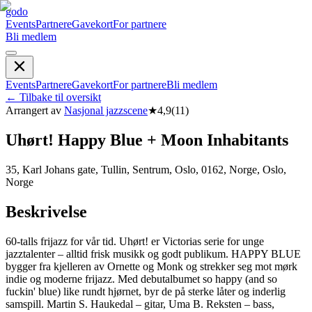
godo
Events
Partnere
Gavekort
For partnere
Bli medlem
Events
Partnere
Gavekort
For partnere
Bli medlem
←
Tilbake til oversikt
Arrangert av
Nasjonal jazzscene
★
4,9
(
11
)
Uhørt! Happy Blue + Moon Inhabitants
35, Karl Johans gate, Tullin, Sentrum, Oslo, 0162, Norge, Oslo,
Norge
Beskrivelse
60-talls frijazz for vår tid. Uhørt! er Victorias serie for unge
jazztalenter – alltid frisk musikk og godt publikum. HAPPY BLUE
bygger fra kjelleren av Ornette og Monk og strekker seg mot mørk
indie og moderne frijazz. Med debutalbumet so happy (and so
fuckin' blue) like rundt hjørnet, byr de på sterke låter og inderlig
samspill. Martin S. Haukedal – gitar, Uma B. Reksten – bass,