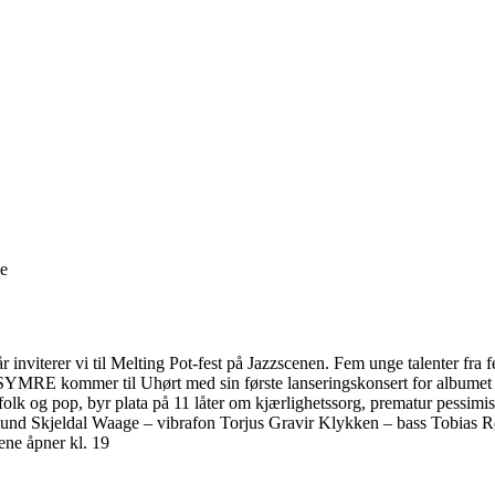
ge
r inviterer vi til Melting Pot-fest på Jazzscenen. Fem unge talenter fr
SYMRE kommer til Uhørt med sin første lanseringskonsert for albumet Ik
folk og pop, byr plata på 11 låter om kjærlighetssorg, prematur pessimi
d Skjeldal Waage – vibrafon Torjus Gravir Klykken – bass Tobias Rønn
ene åpner kl. 19