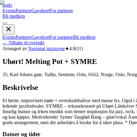
godo
Events
Partnere
Gavekort
For partnere
Bli medlem
Events
Partnere
Gavekort
For partnere
Bli medlem
←
Tilbake til oversikt
Arrangert av
Nasjonal jazzscene
★
4,9
(
11
)
Uhørt! Melting Pot + SYMRE
35, Karl Johans gate, Tullin, Sentrum, Oslo, 0162, Norge, Oslo, Nor
Beskrivelse
Et første, improvisert møte + overskuddsalvor med masse lys. Også i å
ledende jazzfestivaler. SYMRE – releasekonsert på Uhørt Låtskriver 
finurlig humor og leken musikk som henter inspirasjon fra jazz, rock, 
og kan kjøpes. Medvirkende: Symre Taugbøl Bang – gitar/vokal Åsmun
gratis arrangement, men det anbefales å booke for å sikre plass. * Dør
Datoer og tider