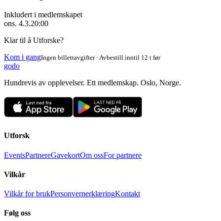
Inkludert i medlemskapet
ons. 4.3.
20:00
Klar til å Utforske?
Kom i gang
Ingen billettavgifter · Avbestill inntil 12 t før
godo
Hundrevis av opplevelser. Ett medlemskap. Oslo, Norge.
Utforsk
Events
Partnere
Gavekort
Om oss
For partnere
Vilkår
Vilkår for bruk
Personvernerklæring
Kontakt
Følg oss