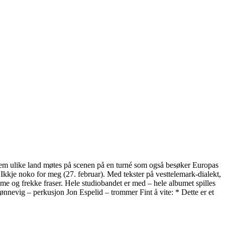
a fem ulike land møtes på scenen på en turné som også besøker Europas
kje noko for meg (27. februar). Med tekster på vesttelemark-dialekt,
sme og frekke fraser. Hele studiobandet er med – hele albumet spilles
evig – perkusjon Jon Espelid – trommer Fint å vite: * Dette er et