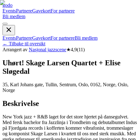
godo
Events
Partnere
Gavekort
For partnere
Bli medlem
Events
Partnere
Gavekort
For partnere
Bli medlem
←
Tilbake til oversikt
Arrangert av
Nasjonal jazzscene
★
4,9
(
11
)
Uhørt! Skage Larsen Quartet + Elise
Sløgedal
35, Karl Johans gate, Tullin, Sentrum, Oslo, 0162, Norge, Oslo,
Norge
Beskrivelse
New York jazz + R&B laget for det store hjertet på dansegulvet.
Med fersk bachelor fra Jazzlinja i Trondheim og debutalbumet Indus
på Fjordgata records i kofferten kommer vibrafonist, trommeslager
og komponist Skage Larsen i kvartett til oss med sterk musikk. Med
sterke referanser til amerikanske jazztradisjon og inspirasjon fra pop,