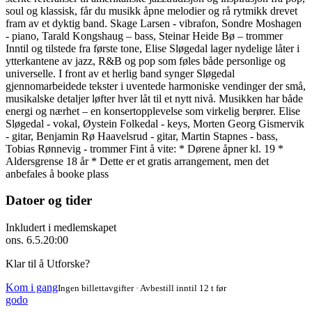
soul og klassisk, får du musikk åpne melodier og rå rytmikk drevet
fram av et dyktig band. Skage Larsen - vibrafon, Sondre Moshagen
- piano, Tarald Kongshaug – bass, Steinar Heide Bø – trommer
Inntil og tilstede fra første tone, Elise Sløgedal lager nydelige låter i
ytterkantene av jazz, R&B og pop som føles både personlige og
universelle. I front av et herlig band synger Sløgedal
gjennomarbeidede tekster i uventede harmoniske vendinger der små,
musikalske detaljer løfter hver låt til et nytt nivå. Musikken har både
energi og nærhet – en konsertopplevelse som virkelig berører. Elise
Sløgedal - vokal, Øystein Folkedal - keys, Morten Georg Gismervik
- gitar, Benjamin Rø Haavelsrud - gitar, Martin Stapnes - bass,
Tobias Rønnevig - trommer Fint å vite: * Dørene åpner kl. 19 *
Aldersgrense 18 år * Dette er et gratis arrangement, men det
anbefales å booke plass
Datoer og tider
Inkludert i medlemskapet
ons. 6.5.
20:00
Klar til å Utforske?
Kom i gang
Ingen billettavgifter · Avbestill inntil 12 t før
godo