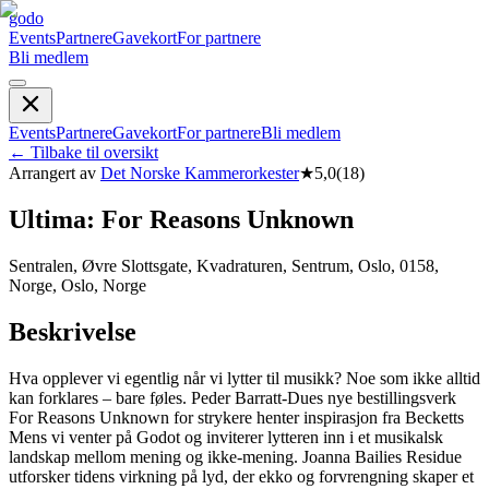
godo
Events
Partnere
Gavekort
For partnere
Bli medlem
Events
Partnere
Gavekort
For partnere
Bli medlem
←
Tilbake til oversikt
Arrangert av
Det Norske Kammerorkester
★
5,0
(
18
)
Ultima: For Reasons Unknown
Sentralen, Øvre Slottsgate, Kvadraturen, Sentrum, Oslo, 0158,
Norge, Oslo, Norge
Beskrivelse
Hva opplever vi egentlig når vi lytter til musikk? Noe som ikke alltid
kan forklares – bare føles. Peder Barratt-Dues nye bestillingsverk
For Reasons Unknown for strykere henter inspirasjon fra Becketts
Mens vi venter på Godot og inviterer lytteren inn i et musikalsk
landskap mellom mening og ikke-mening. Joanna Bailies Residue
utforsker tidens virkning på lyd, der ekko og forvrengning skaper et