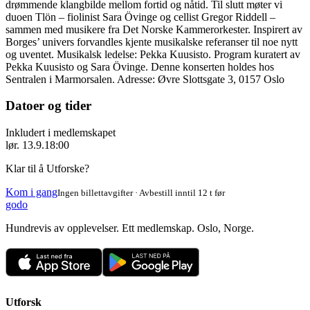
drømmende klangbilde mellom fortid og nåtid. Til slutt møter vi
duoen Tlön – fiolinist Sara Övinge og cellist Gregor Riddell –
sammen med musikere fra Det Norske Kammerorkester. Inspirert av
Borges’ univers forvandles kjente musikalske referanser til noe nytt
og uventet. Musikalsk ledelse: Pekka Kuusisto. Program kuratert av
Pekka Kuusisto og Sara Övinge. Denne konserten holdes hos
Sentralen i Marmorsalen. Adresse: Øvre Slottsgate 3, 0157 Oslo
Datoer og tider
Inkludert i medlemskapet
lør. 13.9.
18:00
Klar til å Utforske?
Kom i gang
Ingen billettavgifter · Avbestill inntil 12 t før
godo
Hundrevis av opplevelser. Ett medlemskap. Oslo, Norge.
Utforsk