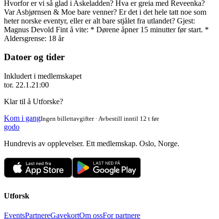
Hvorfor er vi så glad i Askeladden? Hva er greia med Reveenka?
Var Asbjørnsen & Moe bare venner? Er det i det hele tatt noe som
heter norske eventyr, eller er alt bare stjålet fra utlandet? Gjest:
Magnus Devold Fint å vite: * Dørene åpner 15 minutter før start. *
Aldersgrense: 18 år
Datoer og tider
Inkludert i medlemskapet
tor. 22.1.
21:00
Klar til å Utforske?
Kom i gang
Ingen billettavgifter · Avbestill inntil 12 t før
godo
Hundrevis av opplevelser. Ett medlemskap. Oslo, Norge.
Utforsk
Events
Partnere
Gavekort
Om oss
For partnere