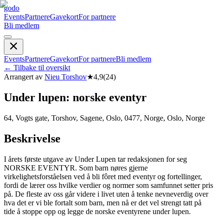
godo
Events
Partnere
Gavekort
For partnere
Bli medlem
Events
Partnere
Gavekort
For partnere
Bli medlem
←
Tilbake til oversikt
Arrangert av
Nieu Torshov
★
4,9
(
24
)
Under lupen: norske eventyr
64, Vogts gate, Torshov, Sagene, Oslo, 0477, Norge, Oslo, Norge
Beskrivelse
I årets første utgave av Under Lupen tar redaksjonen for seg
NORSKE EVENTYR. Som barn nøres gjerne
virkelighetsforståelsen ved å bli fôret med eventyr og fortellinger,
fordi de lærer oss hvilke verdier og normer som samfunnet setter pris
på. De fleste av oss går videre i livet uten å tenke nevneverdig over
hva det er vi ble fortalt som barn, men nå er det vel strengt tatt på
tide å stoppe opp og legge de norske eventyrene under lupen.