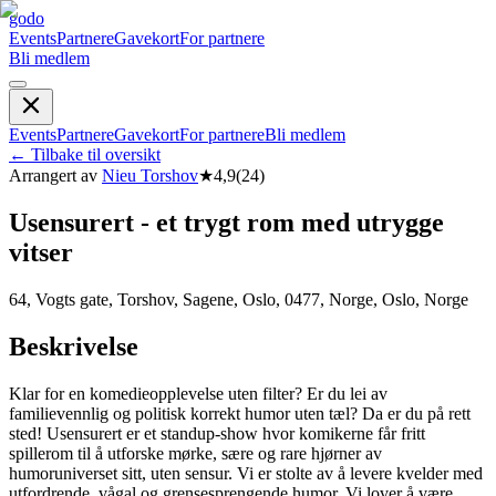
godo
Events
Partnere
Gavekort
For partnere
Bli medlem
Events
Partnere
Gavekort
For partnere
Bli medlem
←
Tilbake til oversikt
Arrangert av
Nieu Torshov
★
4,9
(
24
)
Usensurert - et trygt rom med utrygge
vitser
64, Vogts gate, Torshov, Sagene, Oslo, 0477, Norge, Oslo, Norge
Beskrivelse
Klar for en komedieopplevelse uten filter? Er du lei av
familievennlig og politisk korrekt humor uten tæl? Da er du på rett
sted! Usensurert er et standup-show hvor komikerne får fritt
spillerom til å utforske mørke, sære og rare hjørner av
humoruniverset sitt, uten sensur. Vi er stolte av å levere kvelder med
utfordrende, vågal og grensesprengende humor. Vi lover å være