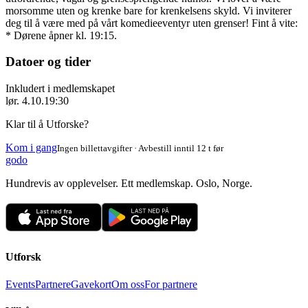
morsomme uten og krenke bare for krenkelsens skyld. Vi inviterer
deg til å være med på vårt komedieeventyr uten grenser! Fint å vite:
* Dørene åpner kl. 19:15.
Datoer og tider
Inkludert i medlemskapet
lør. 4.10.
19:30
Klar til å Utforske?
Kom i gang
Ingen billettavgifter · Avbestill inntil 12 t før
godo
Hundrevis av opplevelser. Ett medlemskap. Oslo, Norge.
Utforsk
Events
Partnere
Gavekort
Om oss
For partnere