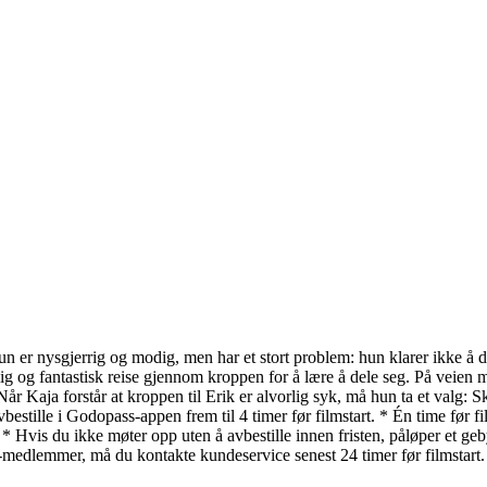
 Hun er nysgjerrig og modig, men har et stort problem: hun klarer ikke å 
ig og fantastisk reise gjennom kroppen for å lære å dele seg. På veien 
 Kaja forstår at kroppen til Erik er alvorlig syk, må hun ta et valg: Ska
estille i Godopass-appen frem til 4 timer før filmstart. * Én time før 
. * Hvis du ikke møter opp uten å avbestille innen fristen, påløper et 
dlemmer, må du kontakte kundeservice senest 24 timer før filmstart.