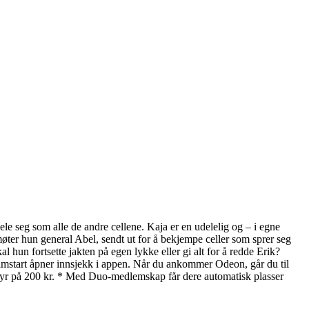
dele seg som alle de andre cellene. Kaja er en udelelig og – i egne
møter hun general Abel, sendt ut for å bekjempe celler som sprer seg
l hun fortsette jakten på egen lykke eller gi alt for å redde Erik?
filmstart åpner innsjekk i appen. Når du ankommer Odeon, går du til
gebyr på 200 kr. * Med Duo-medlemskap får dere automatisk plasser