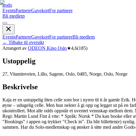
godo
Events
Partnere
Gavekort
For partnere
Bli medlem
Events
Partnere
Gavekort
For partnere
Bli medlem
←
Tilbake til oversikt
Arrangert av
ODEON Kino Oslo
★
4,6
(
185
)
Ustoppelig
27, Vitaminveien, Lillo, Sagene, Oslo, 0485, Norge, Oslo, Norge
Beskrivelse
Kaja er en ustoppelig liten celle som bor i nyren til ti år gamle Erik.
øyne – udugelig celle. Men hun nekter å gi opp og legger ut på en farl
ukontrollert. Mot alle odds oppstår et uventet vennskap mellom dem. Når
Regi: Martin Lund Fint å vite: * Språk: Norsk * Du kan booke eller avb
"Bookings" i appen og trykker "Check in". Da blir billetten(e) synlig
sammen. Har du Solo-medlemskap og ønsker å sitte med andre Godo-me