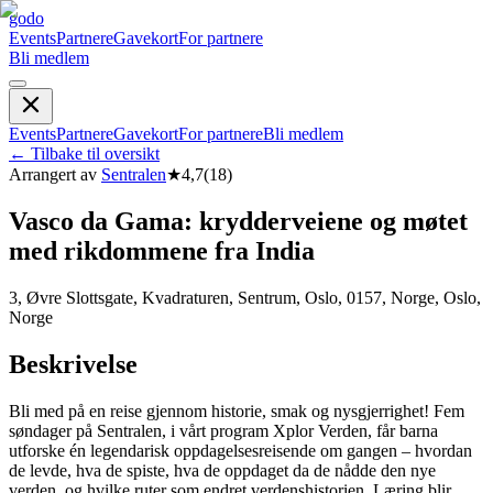
godo
Events
Partnere
Gavekort
For partnere
Bli medlem
Events
Partnere
Gavekort
For partnere
Bli medlem
←
Tilbake til oversikt
Arrangert av
Sentralen
★
4,7
(
18
)
Vasco da Gama: krydderveiene og møtet
med rikdommene fra India
3, Øvre Slottsgate, Kvadraturen, Sentrum, Oslo, 0157, Norge, Oslo,
Norge
Beskrivelse
Bli med på en reise gjennom historie, smak og nysgjerrighet! Fem
søndager på Sentralen, i vårt program Xplor Verden, får barna
utforske én legendarisk oppdagelsesreisende om gangen – hvordan
de levde, hva de spiste, hva de oppdaget da de nådde den nye
verden, og hvilke ruter som endret verdenshistorien. Læring blir