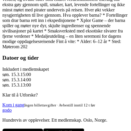
ekstra gøy gjennom spill, smaker, kart, levende fortellinger og ikke
minst møtet med pirater underveis på reisen. Hver økt vekker
nysgjerrigheten til live gjennom. Hva opplever barna? * Fortellinger
som drar barna rett inn i ekspedisjonene * Xplor Game – der barna
spiller og møter nye dyr, skjulte ingredienser og spennende
sivilisasjoner på kartet * Smaksverksted med eksotiske råvarer fra
fjerne verdener * Medaljeutdeling – en liten seremoni for dagens
modige oppdagelsesreisende Fint å vite: * Alder: 6–12 år * Sted:
Møterom 202
Datoer og tider
Inkludert i medlemskapet
søn. 15.3.
15:00
søn. 15.3.
14:00
søn. 15.3.
13:00
Klar til å Utforske?
Kom i gang
Ingen billettavgifter · Avbestill inntil 12 t før
godo
Hundrevis av opplevelser. Ett medlemskap. Oslo, Norge.