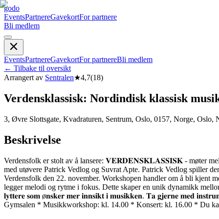
godo
Events
Partnere
Gavekort
For partnere
Bli medlem
Events
Partnere
Gavekort
For partnere
Bli medlem
←
Tilbake til oversikt
Arrangert av
Sentralen
★
4,7
(
18
)
Verdensklassisk: Nordindisk klassisk musi
3, Øvre Slottsgate, Kvadraturen, Sentrum, Oslo, 0157, Norge, Oslo,
Beskrivelse
Verdensfolk er stolt av å lansere: 𝐕𝐄𝐑𝐃𝐄𝐍𝐒𝐊𝐋𝐀𝐒𝐒𝐈𝐒𝐊 - mø
med utøvere Patrick Vedlog og Suvrat Apte. Patrick Vedlog spiller de
Verdensfolk den 22. november. Workshopen handler om å bli kjent med 
legger melodi og rytme i fokus. Dette skaper en unik dynamikk mellom utøverne hvor impro
𝐥𝐲𝐭𝐭𝐞𝐫𝐞 𝐬𝐨𝐦 ø𝐧𝐬𝐤𝐞𝐫 𝐦𝐞𝐫 𝐢𝐧𝐧𝐬𝐢𝐤𝐭 𝐢 𝐦𝐮𝐬𝐢𝐤𝐤𝐞𝐧. 𝐓𝐚 𝐠𝐣
Gymsalen * Musikkworkshop: kl. 14.00 * Konsert: kl. 16.00 * Du kan 