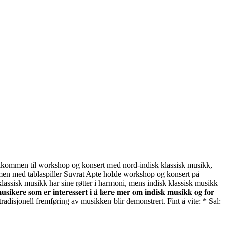
r. Velkommen til workshop og konsert med nord-indisk klassisk musikk,
mmen med tablaspiller Suvrat Apte holde workshop og konsert på
assisk musikk har sine røtter i harmoni, mens indisk klassisk musikk
𝐧𝐭𝐞𝐫𝐞𝐬𝐬𝐞𝐫𝐭 𝐢 𝐚̊ 𝐥æ𝐫𝐞 𝐦𝐞𝐫 𝐨𝐦 𝐢𝐧𝐝𝐢𝐬𝐤 𝐦𝐮𝐬𝐢𝐤𝐤 𝐨𝐠 𝐟𝐨𝐫
nsert hvor en tradisjonell fremføring av musikken blir demonstrert. Fint å vite: * Sal: