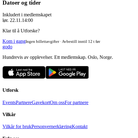
Datoer og tider
Inkludert i medlemskapet
lør. 22.11.
14:00
Klar til å Utforske?
Kom i gang
Ingen billettavgifter · Avbestill inntil 12 t før
godo
Hundrevis av opplevelser. Ett medlemskap. Oslo, Norge.
Utforsk
Events
Partnere
Gavekort
Om oss
For partnere
Vilkår
Vilkår for bruk
Personvernerklæring
Kontakt