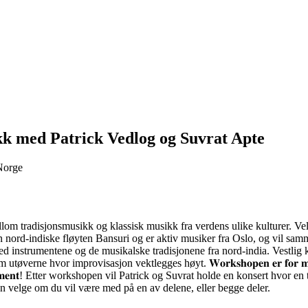
kk med Patrick Vedlog og Suvrat Apte
 Norge
ter mellom tradisjonsmusikk og klassisk musikk fra verdens ulike kulture
n nord-indiske fløyten Bansuri og er aktiv musiker fra Oslo, og vil sa
instrumentene og de musikalske tradisjonene fra nord-india. Vestlig kl
visasjon vektlegges høyt. 𝐖𝐨𝐫𝐤𝐬𝐡𝐨𝐩𝐞𝐧 𝐞𝐫 𝐟𝐨𝐫 𝐦𝐮𝐬𝐢𝐤𝐞𝐫𝐞 𝐬𝐨𝐦 𝐞𝐫 
𝐞𝐫𝐧𝐞 𝐦𝐞𝐝 𝐢𝐧𝐬𝐭𝐫𝐮𝐦𝐞𝐧𝐭! Etter workshopen vil Patrick og Suvrat holde en ko
velge om du vil være med på en av delene, eller begge deler.