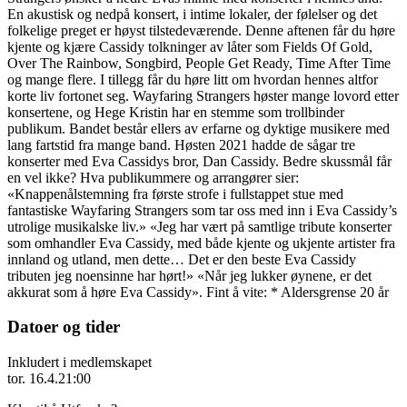
En akustisk og nedpå konsert, i intime lokaler, der følelser og det
folkelige preget er høyst tilstedeværende. Denne aftenen får du høre
kjente og kjære Cassidy tolkninger av låter som Fields Of Gold,
Over The Rainbow, Songbird, People Get Ready, Time After Time
og mange flere. I tillegg får du høre litt om hvordan hennes altfor
korte liv fortonet seg. Wayfaring Strangers høster mange lovord etter
konsertene, og Hege Kristin har en stemme som trollbinder
publikum. Bandet består ellers av erfarne og dyktige musikere med
lang fartstid fra mange band. Høsten 2021 hadde de sågar tre
konserter med Eva Cassidys bror, Dan Cassidy. Bedre skussmål får
en vel ikke? Hva publikummere og arrangører sier:
«Knappenålstemning fra første strofe i fullstappet stue med
fantastiske Wayfaring Strangers som tar oss med inn i Eva Cassidy’s
utrolige musikalske liv.» «Jeg har vært på samtlige tribute konserter
som omhandler Eva Cassidy, med både kjente og ukjente artister fra
innland og utland, men dette… Det er den beste Eva Cassidy
tributen jeg noensinne har hørt!» «Når jeg lukker øynene, er det
akkurat som å høre Eva Cassidy». Fint å vite: * Aldersgrense 20 år
Datoer og tider
Inkludert i medlemskapet
tor. 16.4.
21:00