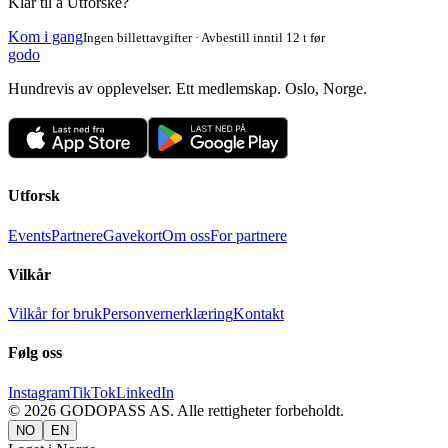
Klar til å Utforske?
Kom i gang
Ingen billettavgifter · Avbestill inntil 12 t før
godo
Hundrevis av opplevelser. Ett medlemskap. Oslo, Norge.
Utforsk
Events
Partnere
Gavekort
Om oss
For partnere
Vilkår
Vilkår for bruk
Personvernerklæring
Kontakt
Følg oss
Instagram
TikTok
LinkedIn
©
2026
GODOPASS AS.
Alle rettigheter forbeholdt.
NO
EN