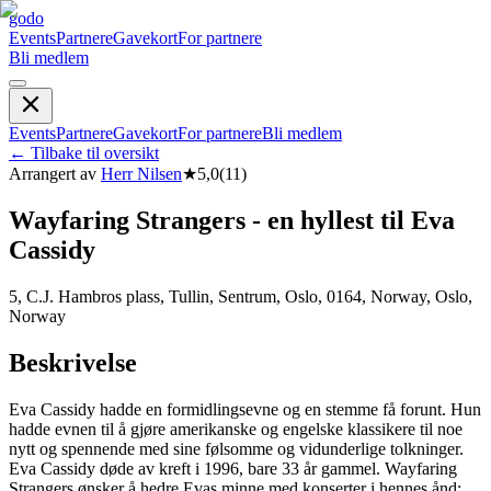
godo
Events
Partnere
Gavekort
For partnere
Bli medlem
Events
Partnere
Gavekort
For partnere
Bli medlem
←
Tilbake til oversikt
Arrangert av
Herr Nilsen
★
5,0
(
11
)
Wayfaring Strangers - en hyllest til Eva
Cassidy
5, C.J. Hambros plass, Tullin, Sentrum, Oslo, 0164, Norway, Oslo,
Norway
Beskrivelse
Eva Cassidy hadde en formidlingsevne og en stemme få forunt. Hun
hadde evnen til å gjøre amerikanske og engelske klassikere til noe
nytt og spennende med sine følsomme og vidunderlige tolkninger.
Eva Cassidy døde av kreft i 1996, bare 33 år gammel. Wayfaring
Strangers ønsker å hedre Evas minne med konserter i hennes ånd: