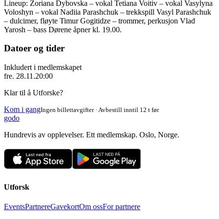
Lineup: Zoriana Dybovska – vokal Tetiana Voitiv – vokal Vasylyna
Voloshyn – vokal Nadiia Parashchuk – trekkspill Vasyl Parashchuk
– dulcimer, fløyte Timur Gogitidze – trommer, perkusjon Vlad
Yarosh – bass Dørene åpner kl. 19.00.
Datoer og tider
Inkludert i medlemskapet
fre. 28.11.
20:00
Klar til å Utforske?
Kom i gang
Ingen billettavgifter · Avbestill inntil 12 t før
godo
Hundrevis av opplevelser. Ett medlemskap. Oslo, Norge.
Utforsk
Events
Partnere
Gavekort
Om oss
For partnere