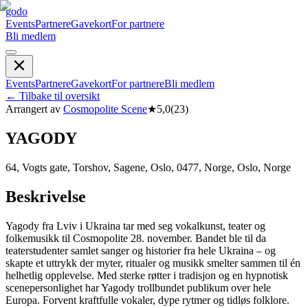
godo
Events
Partnere
Gavekort
For partnere
Bli medlem
Events
Partnere
Gavekort
For partnere
Bli medlem
←
Tilbake til oversikt
Arrangert av
Cosmopolite Scene
★
5,0
(
23
)
YAGODY
64, Vogts gate, Torshov, Sagene, Oslo, 0477, Norge, Oslo, Norge
Beskrivelse
Yagody fra Lviv i Ukraina tar med seg vokalkunst, teater og
folkemusikk til Cosmopolite 28. november. Bandet ble til da
teaterstudenter samlet sanger og historier fra hele Ukraina – og
skapte et uttrykk der myter, ritualer og musikk smelter sammen til én
helhetlig opplevelse. Med sterke røtter i tradisjon og en hypnotisk
scenepersonlighet har Yagody trollbundet publikum over hele
Europa. Forvent kraftfulle vokaler, dype rytmer og tidløs folklore.