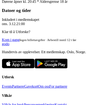
Dørene åpner kl. 20:45 * Aldersgrense 18 år
Datoer og tider
Inkludert i medlemskapet
ons. 3.12.
21:00
Klar til å Utforske?
Kom i gang
Ingen billettavgifter · Avbestill inntil 12 t før
godo
Hundrevis av opplevelser. Ett medlemskap. Oslo, Norge.
Utforsk
Events
Partnere
Gavekort
Om oss
For partnere
Vilkår
Vilkår for bruk
Personvernerklæring
Kontakt