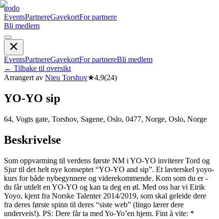
godo
Events
Partnere
Gavekort
For partnere
Bli medlem
Events
Partnere
Gavekort
For partnere
Bli medlem
←
Tilbake til oversikt
Arrangert av
Nieu Torshov
★
4,9
(
24
)
YO-YO sip
64, Vogts gate, Torshov, Sagene, Oslo, 0477, Norge, Oslo, Norge
Beskrivelse
Som oppvarming til verdens første NM i YO-YO inviterer Tord og
Sjur til det helt nye konseptet “YO-YO and sip”. Et lavterskel yoyo-
kurs for både nybegynnere og viderekommende. Kom som du er -
du får utdelt en YO-YO og kan ta deg en øl. Med oss har vi Eirik
Yoyo, kjent fra Norske Talenter 2014/2019, som skal geleide dere
fra deres første spinn til deres “siste web” (lingo lærer dere
underveis!). PS: Dere får ta med Yo-Yo’en hjem. Fint å vite: *