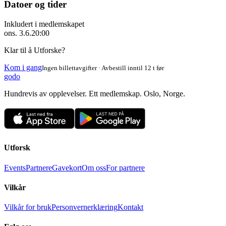
Datoer og tider
Inkludert i medlemskapet
ons. 3.6.
20:00
Klar til å Utforske?
Kom i gang
Ingen billettavgifter · Avbestill inntil 12 t før
godo
Hundrevis av opplevelser. Ett medlemskap. Oslo, Norge.
Utforsk
Events
Partnere
Gavekort
Om oss
For partnere
Vilkår
Vilkår for bruk
Personvernerklæring
Kontakt