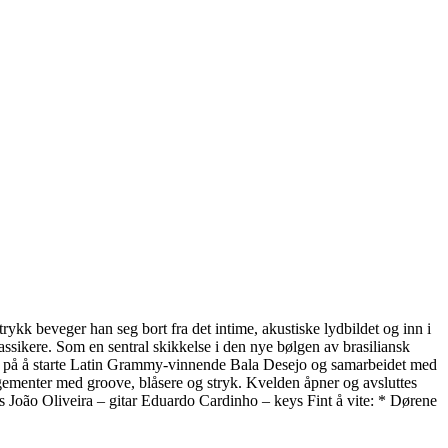
ykk beveger han seg bort fra det intime, akustiske lydbildet og inn i
sikere. Som en sentral skikkelse i den nye bølgen av brasiliansk
ed på å starte Latin Grammy-vinnende Bala Desejo og samarbeidet med
ngementer med groove, blåsere og stryk. Kvelden åpner og avsluttes
s João Oliveira – gitar Eduardo Cardinho – keys Fint å vite: * Dørene