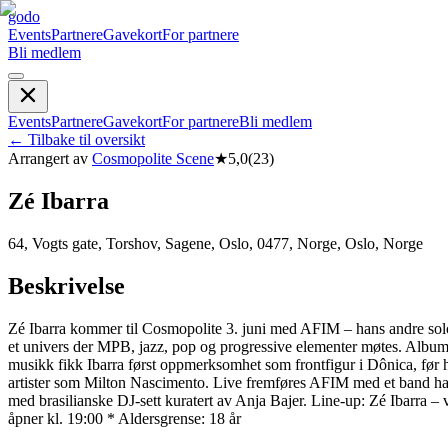
godo
Events
Partnere
Gavekort
For partnere
Bli medlem
Events
Partnere
Gavekort
For partnere
Bli medlem
←
Tilbake til oversikt
Arrangert av
Cosmopolite Scene
★
5,0
(
23
)
Zé Ibarra
64, Vogts gate, Torshov, Sagene, Oslo, 0477, Norge, Oslo, Norge
Beskrivelse
Zé Ibarra kommer til Cosmopolite 3. juni med AFIM – hans andre soloal
et univers der MPB, jazz, pop og progressive elementer møtes. Albume
musikk fikk Ibarra først oppmerksomhet som frontfigur i Dônica, fø
artister som Milton Nascimento. Live fremføres AFIM med et band han 
med brasilianske DJ-sett kuratert av Anja Bajer. Line-up: Zé Ibarra –
åpner kl. 19:00 * Aldersgrense: 18 år