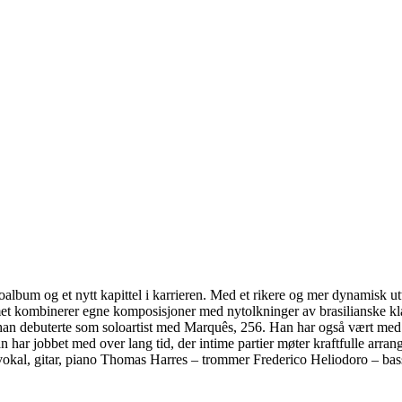
bum og et nytt kapittel i karrieren. Med et rikere og mer dynamisk uttr
t kombinerer egne komposisjoner med nytolkninger av brasilianske klas
r han debuterte som soloartist med Marquês, 256. Han har også vært m
har jobbet med over lang tid, der intime partier møter kraftfulle arra
 vokal, gitar, piano Thomas Harres – trommer Frederico Heliodoro – bas