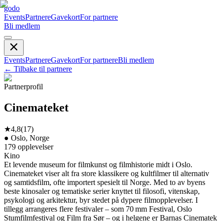
godo
Events
Partnere
Gavekort
For partnere
Bli medlem
Events
Partnere
Gavekort
For partnere
Bli medlem
←
Tilbake til partnere
Partnerprofil
Cinemateket
★
4,8
(
17
)
●
Oslo, Norge
179
opplevelser
Kino
Et levende museum for filmkunst og filmhistorie midt i Oslo.
Cinemateket viser alt fra store klassikere og kultfilmer til alternativ
og samtidsfilm, ofte importert spesielt til Norge. Med to av byens
beste kinosaler og tematiske serier knyttet til filosofi, vitenskap,
psykologi og arkitektur, byr stedet på dypere filmopplevelser. I
tillegg arrangeres flere festivaler – som 70 mm Festival, Oslo
Stumfilmfestival og Film fra Sør – og i helgene er Barnas Cinematek