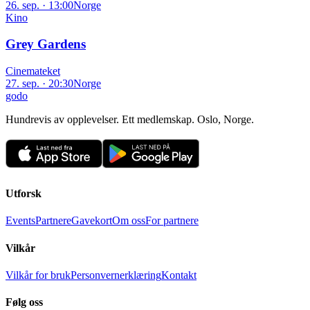
26. sep. · 13:00
Norge
Kino
Grey Gardens
Cinemateket
27. sep. · 20:30
Norge
godo
Hundrevis av opplevelser. Ett medlemskap. Oslo, Norge.
Utforsk
Events
Partnere
Gavekort
Om oss
For partnere
Vilkår
Vilkår for bruk
Personvernerklæring
Kontakt
Følg oss