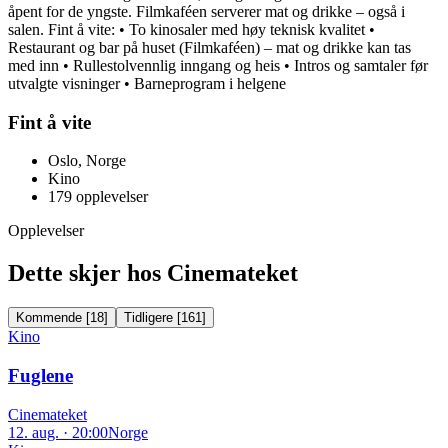
åpent for de yngste. Filmkaféen serverer mat og drikke – også i
salen. Fint å vite: • To kinosaler med høy teknisk kvalitet •
Restaurant og bar på huset (Filmkaféen) – mat og drikke kan tas
med inn • Rullestolvennlig inngang og heis • Intros og samtaler før
utvalgte visninger • Barneprogram i helgene
Fint å vite
Oslo, Norge
Kino
179
opplevelser
Opplevelser
Dette skjer hos Cinemateket
Kommende
[
18
]
Tidligere
[
161
]
Kino
Fuglene
Cinemateket
12. aug. · 20:00
Norge