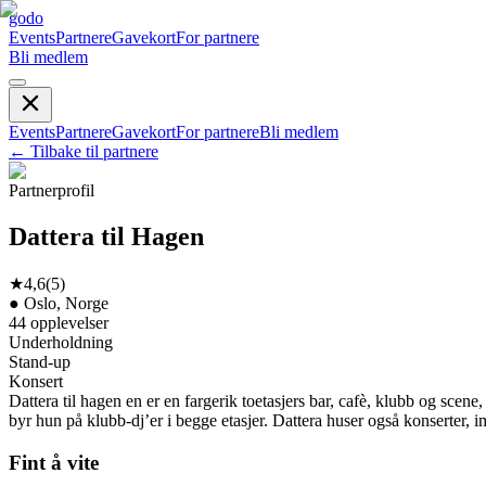
godo
Events
Partnere
Gavekort
For partnere
Bli medlem
Events
Partnere
Gavekort
For partnere
Bli medlem
←
Tilbake til partnere
Partnerprofil
Dattera til Hagen
★
4,6
(
5
)
●
Oslo, Norge
44
opplevelser
Underholdning
Stand-up
Konsert
Dattera til hagen en er en fargerik toetasjers bar, cafè, klubb og scene
byr hun på klubb-dj’er i begge etasjer. Dattera huser også konserter,
Fint å vite