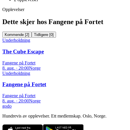
Opplevelser
Dette skjer hos Fangene på Fortet
Kommende
[
2
]
Tidligere
[
0
]
Underholdning
The Cube Escape
Fangene på Fortet
8. aug. · 20:00
Norge
Underholdning
Fangene på Fortet
Fangene på Fortet
8. aug. · 20:00
Norge
godo
Hundrevis av opplevelser. Ett medlemskap. Oslo, Norge.