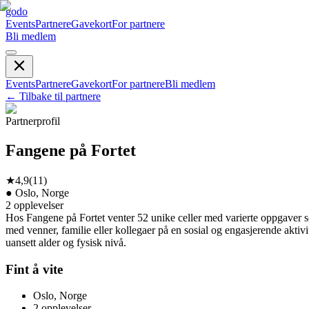
godo
Events
Partnere
Gavekort
For partnere
Bli medlem
Events
Partnere
Gavekort
For partnere
Bli medlem
←
Tilbake til partnere
Partnerprofil
Fangene på Fortet
★
4,9
(
11
)
●
Oslo, Norge
2
opplevelser
Hos Fangene på Fortet venter 52 unike celler med varierte oppgaver so
med venner, familie eller kollegaer på en sosial og engasjerende aktivit
uansett alder og fysisk nivå.
Fint å vite
Oslo, Norge
2
opplevelser