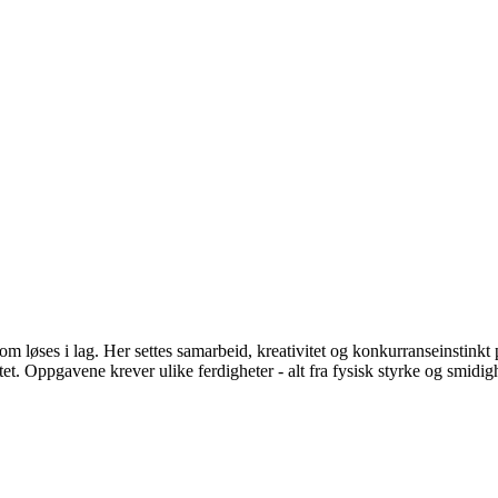
m løses i lag. Her settes samarbeid, kreativitet og konkurranseinstink
et. Oppgavene krever ulike ferdigheter - alt fra fysisk styrke og smidigh