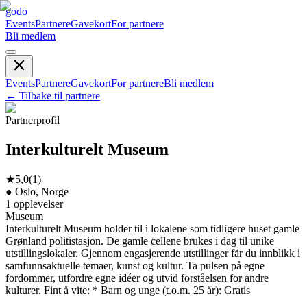
godo
Events
Partnere
Gavekort
For partnere
Bli medlem
Events
Partnere
Gavekort
For partnere
Bli medlem
←
Tilbake til partnere
Partnerprofil
Interkulturelt Museum
★
5,0
(
1
)
●
Oslo, Norge
1
opplevelser
Museum
Interkulturelt Museum holder til i lokalene som tidligere huset gamle
Grønland politistasjon. De gamle cellene brukes i dag til unike
utstillingslokaler. Gjennom engasjerende utstillinger får du innblikk i
samfunnsaktuelle temaer, kunst og kultur. Ta pulsen på egne
fordommer, utfordre egne idéer og utvid forståelsen for andre
kulturer. Fint å vite: * Barn og unge (t.o.m. 25 år): Gratis